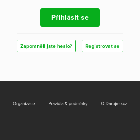
Přihlásit se
Zapomněli jste heslo?
Registrovat se
Organizace
Pravidla & podmínky
O Darujme.cz