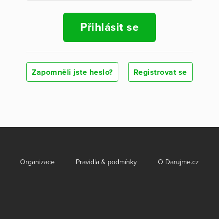
Přihlásit se
Zapomněli jste heslo?
Registrovat se
Organizace
Pravidla & podmínky
O Darujme.cz