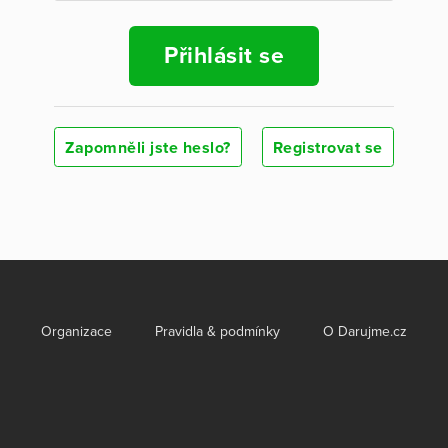
Přihlásit se
Zapomněli jste heslo?
Registrovat se
Organizace
Pravidla & podmínky
O Darujme.cz