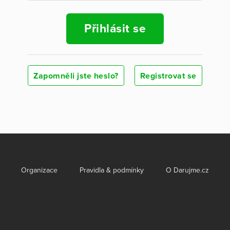
Přihlásit se
Zapomněli jste heslo?
Registrovat se
Organizace
Pravidla & podmínky
O Darujme.cz