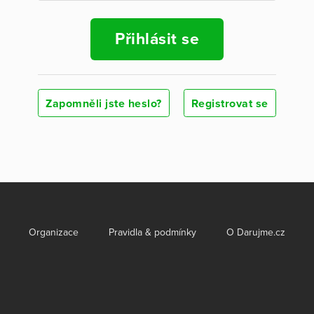
Přihlásit se
Zapomněli jste heslo?
Registrovat se
Organizace
Pravidla & podmínky
O Darujme.cz