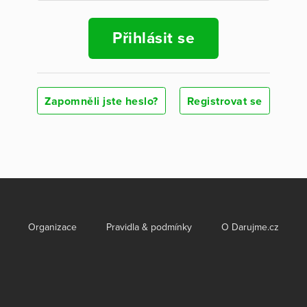
Přihlásit se
Zapomněli jste heslo?
Registrovat se
Organizace
Pravidla & podmínky
O Darujme.cz