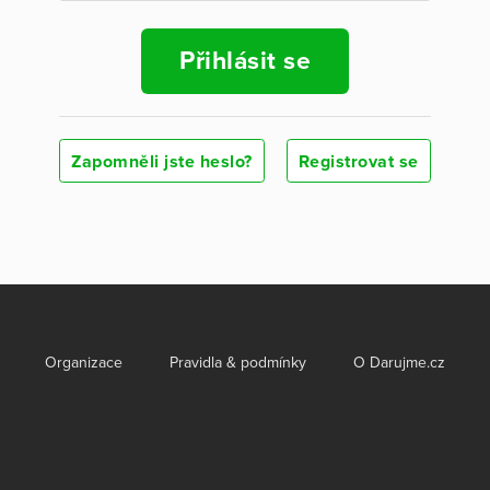
Přihlásit se
Zapomněli jste heslo?
Registrovat se
Organizace
Pravidla & podmínky
O Darujme.cz