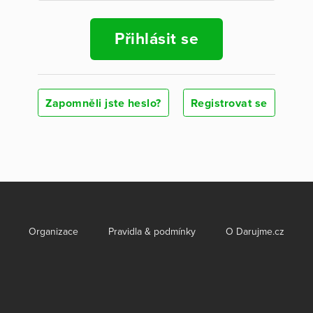
Přihlásit se
Zapomněli jste heslo?
Registrovat se
Organizace
Pravidla & podmínky
O Darujme.cz