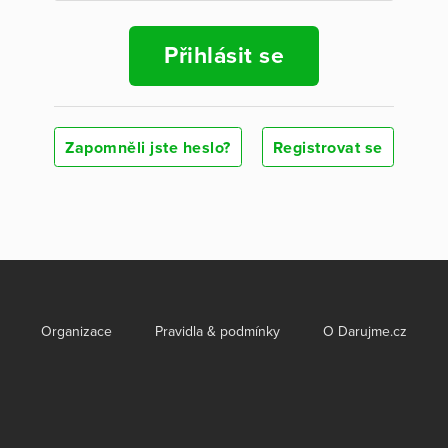
Přihlásit se
Zapomněli jste heslo?
Registrovat se
Organizace
Pravidla & podmínky
O Darujme.cz