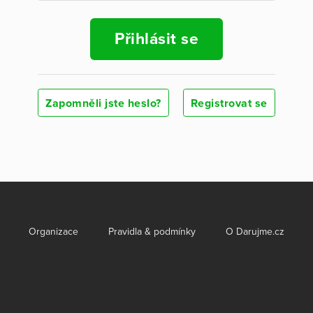
Přihlásit se
Zapomněli jste heslo?
Registrovat se
Organizace
Pravidla & podmínky
O Darujme.cz