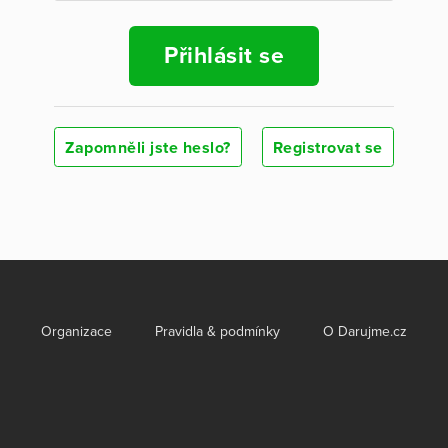
Přihlásit se
Zapomněli jste heslo?
Registrovat se
Organizace
Pravidla & podmínky
O Darujme.cz