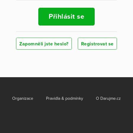
Přihlásit se
Zapomněli jste heslo?
Registrovat se
Organizace
Pravidla & podmínky
O Darujme.cz