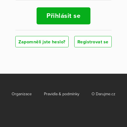
Přihlásit se
Zapomněli jste heslo?
Registrovat se
Organizace
Pravidla & podmínky
O Darujme.cz