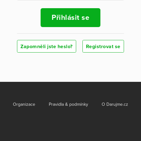
Přihlásit se
Zapomněli jste heslo?
Registrovat se
Organizace
Pravidla & podmínky
O Darujme.cz