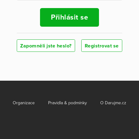
Přihlásit se
Zapomněli jste heslo?
Registrovat se
Organizace
Pravidla & podmínky
O Darujme.cz