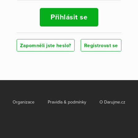
Přihlásit se
Zapomněli jste heslo?
Registrovat se
Organizace
Pravidla & podmínky
O Darujme.cz