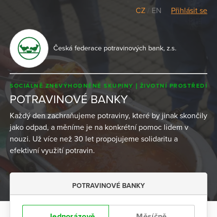
CZ
/
EN
Přihlásit se
Česká federace potravinových bank, z.s.
SOCIÁLNĚ ZNEVÝHODNĚNÉ SKUPINY
ŽIVOTNÍ PROSTŘEDÍ
POTRAVINOVÉ BANKY
Každý den zachraňujeme potraviny, které by jinak skončily
jako odpad, a měníme je na konkrétní pomoc lidem v
nouzi. Už více než 30 let propojujeme solidaritu a
efektivní využití potravin.
POTRAVINOVÉ BANKY
Jednorázově
Měsíčně