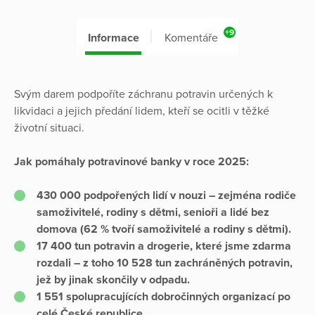
+9
Informace
Komentáře
Svým darem podpoříte záchranu potravin určených k
likvidaci a jejich předání lidem, kteří se ocitli v těžké
životní situaci.
Jak pomáhaly potravinové banky v roce 2025:
430 000 podpořených lidí v nouzi – zejména rodiče
samoživitelé, rodiny s dětmi, senioři a lidé bez
domova (62 % tvoří samoživitelé a rodiny s dětmi).
17 400 tun potravin a drogerie, které jsme zdarma
rozdali – z toho 10 528 tun zachráněných potravin,
jež by jinak skončily v odpadu.
1 551 spolupracujících dobročinných organizací po
celé České republice.