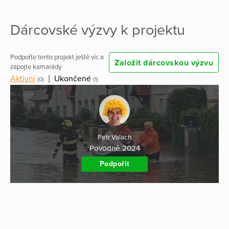
Dárcovské výzvy k projektu
Podpořte tento projekt ještě víc a
Založit dárcovskou výzvu
zapojte kamarády
Aktivní
|
Ukončené
(0)
(1)
Petr Valach
Povodně 2024
Podpořit