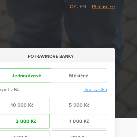
CZ
/
EN
Přihlásit se
POTRAVINOVÉ BANKY
Jednorázově
Měsíčně
ispět v
Kč
:
Jiná částka
10 000 Kč
5 000 Kč
2 000 Kč
1 000 Kč