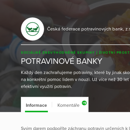
Česká federace potravinových bank, z.
SOCIÁLNĚ ZNEVÝHODNĚNÉ SKUPINY
ŽIVOTNÍ PROST
POTRAVINOVÉ BANKY
Každý den zachraňujeme potraviny, které by jinak sko
na konkrétní pomoc lidem v nouzi. Už více než 30 let 
efektivní využití potravin.
+9
Informace
Komentáře
Svým darem podpoříte záchranu potravin určených k likv