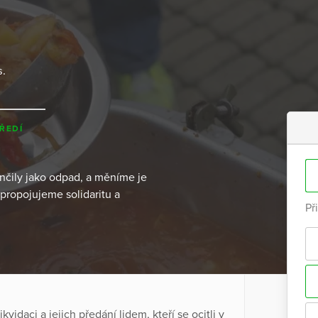
s.
ŘEDÍ
nčily jako odpad, a měníme je
propojujeme solidaritu a
Př
idaci a jejich předání lidem, kteří se ocitli v