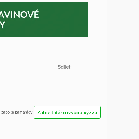
Sdílet:
Založit dárcovskou výzvu
 a zapojte kamarády