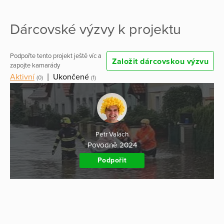
Dárcovské výzvy k projektu
Podpořte tento projekt ještě víc a
Založit dárcovskou výzvu
zapojte kamarády
Aktivní
|
Ukončené
(0)
(1)
Petr Valach
Povodně 2024
Podpořit