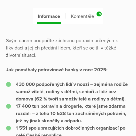
+9
Informace
Komentáře
Svým darem podpoříte záchranu potravin určených k
likvidaci a jejich předání lidem, kteří se ocitli v těžké
životní situaci.
Jak pomáhaly potravinové banky v roce 2025:
430 000 podpořených lidí v nouzi – zejména rodiče
samoživitelé, rodiny s dětmi, senioři a lidé bez
domova (62 % tvoří samoživitelé a rodiny s dětmi).
17 400 tun potravin a drogerie, které jsme zdarma
rozdali – z toho 10 528 tun zachráněných potravin,
jež by jinak skončily v odpadu.
1 551 spolupracujících dobročinných organizací po
celé České republice.