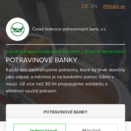
CZ
/
EN
Přihlásit se
Česká federace potravinových bank, z.s.
SOCIÁLNĚ ZNEVÝHODNĚNÉ SKUPINY
ŽIVOTNÍ PROSTŘEDÍ
POTRAVINOVÉ BANKY
Každý den zachraňujeme potraviny, které by jinak skončily
jako odpad, a měníme je na konkrétní pomoc lidem v
nouzi. Už více než 30 let propojujeme solidaritu a
efektivní využití potravin.
POTRAVINOVÉ BANKY
Jednorázově
Měsíčně