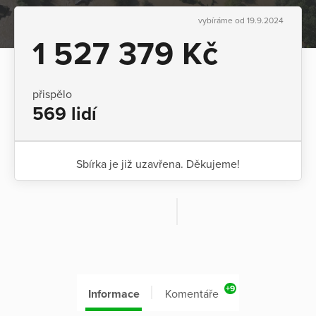
vybíráme od 19.9.2024
1 527 379 Kč
přispělo
569 lidí
Sbírka je již uzavřena. Děkujeme!
+9
Informace
Komentáře