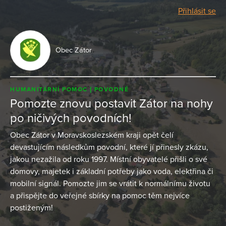
Přihlásit se
Obec Zátor
HUMANITÁRNÍ POMOC
POVODNĚ
Pomozte znovu postavit Zátor na nohy
po ničivých povodních!
Obec Zátor v Moravskoslezském kraji opět čelí
devastujícím následkům povodní, které jí přinesly zkázu,
jakou nezažila od roku 1997. Místní obyvatelé přišli o své
domovy, majetek i základní potřeby jako voda, elektřina či
mobilní signál. Pomozte jim se vrátit k normálnímu životu
a přispějte do veřejné sbírky na pomoc těm nejvíce
postiženým!