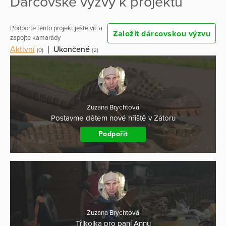
Dárcovské výzvy k projektu
Podpořte tento projekt ještě víc a
Založit dárcovskou výzvu
zapojte kamarády
Aktivní
|
Ukončené
(0)
(2)
Zuzana Brychtová
Postavme dětem nové hřiště v Zátoru
Podpořit
Zuzana Brychtová
Tříkolka pro paní Annu