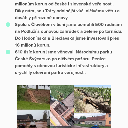
milionům korun od české i slovenské veřejnosti.
Díky nám jsou Tatry odolnější vůči ničivému větru a
dosáhly přirozené obnovy.
Spolu s Člověkem v tísni jsme pomohli 500 rodinám
na Podluží s obnovou zahrádek a zeleně po tornádu.
Do Hodonínska a Břeclavska jsme investovali přes
16 milionů korun.
610 tisíc korun jsme věnovali Národnímu parku
České Švýcarsko po ničivém požáru. Peníze
pomohly s obnovou turistické infrastruktury a
urychlily otevření parku veřejnosti.