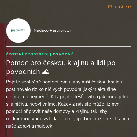
Přihlásit se
Nadace Partnerství
ŽIVOTNÍ PROSTŘEDÍ
POVODNĚ
Pomoc pro českou krajinu a lidi po
povodních 🌊
Pojďte společně pomoci tomu, aby naši českou krajinu
postihovalo riziko ničivých povodní, jakým aktuálně
čelíme, co nejméně. Kdy přijde déšť a vítr a jak bude jeho
síla ničivá, neovlivníme. Každý z nás ale může již nyní
pomoci připravit naše domovy a krajinu tak, aby
nadměrnou vodu zvládala co nejlíp. Tím můžeme chránit i
naše zdraví a majetek.