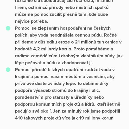
rozsáhlé sítí spolupracujících starostů, místních
firem, ochránců přírody nebo místních spolků
můžeme pomoc zacílit přesně tam, kde bude
nejvíce potřeba.
Pomoci se zlepšením hospodaření na českých
polích, aby voda neodnášela cennou půdu. Ročně
přijdeme v důsledku eroze o 21 milionů tun ornice v
hodnotě 4,2 miliardy korun. Proto pomáháme a
radíme zemědělcům i drobným vlastníkům půdy, jak
lépe pečovat o půdu a zhodnocovat ji.
Pomocí přírodě blízkých opatření zadržet vodu v
krajině a pomoci našim městům a vesnicím, aby
přívalové deště zvládaly lépe. To děláme díky
podpoře výsadeb stromů do krajiny i ulic,
poradenstvím pro starosty a úředníky nebo
podporou komunitních projektů a lídrů, kteří šetrně
pečují o své okolí. Jen za minulý rok jsme podpořili
410 takových projektů více jak 19 miliony korun.