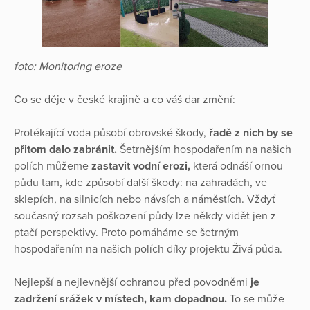
foto: Monitoring eroze
Co se děje v české krajině a co váš dar změní:
Protékající voda působí obrovské škody,
řadě z nich by se
přitom dalo zabránit.
Šetrnějším hospodařením na našich
polích můžeme
zastavit vodní erozi,
která odnáší ornou
půdu tam, kde způsobí další škody: na zahradách, ve
sklepích, na silnicích nebo návsích a náměstích. Vždyť
současný rozsah poškození půdy lze někdy vidět jen z
ptačí perspektivy. Proto pomáháme se šetrným
hospodařením na našich polích díky projektu Živá půda.
Nejlepší a nejlevnější ochranou před povodněmi
je
zadržení srážek v místech, kam dopadnou.
To se může