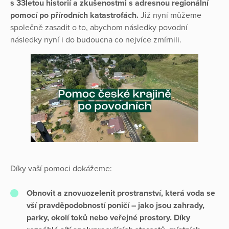
s 33letou historií a zkušenostmi s adresnou regionální
pomocí po přírodních katastrofách.
Již nyní můžeme
společně zasadit o to, abychom následky povodní
následky nyní i do budoucna co nejvíce zmírnili.
Díky vaší pomoci dokážeme:
Obnovit a znovuozelenit prostranství, která voda se
vší pravděpodobností poničí – jako jsou zahrady,
parky, okolí toků nebo veřejné prostory. Díky