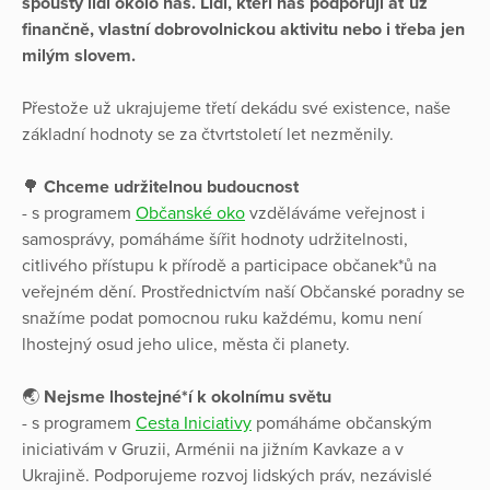
spousty lidí okolo nás. Lidí, kteří nás podporují ať už
finančně, vlastní dobrovolnickou aktivitu nebo i třeba jen
milým slovem.
Přestože už ukrajujeme třetí dekádu své existence, naše
základní hodnoty se za čtvrtstoletí let nezměnily.
🌳
Chceme udržitelnou budoucnost
- s programem
Občanské oko
vzděláváme veřejnost i
samosprávy, pomáháme šířit hodnoty udržitelnosti,
citlivého přístupu k přírodě a participace občanek*ů na
veřejném dění. Prostřednictvím naší Občanské poradny se
snažíme podat pomocnou ruku každému, komu není
lhostejný osud jeho ulice, města či planety.
🌏
Nejsme lhostejné*í k okolnímu světu
- s programem
Cesta Iniciativy
pomáháme občanským
iniciativám v Gruzii, Arménii na jižním Kavkaze a v
Ukrajině. Podporujeme rozvoj lidských práv, nezávislé