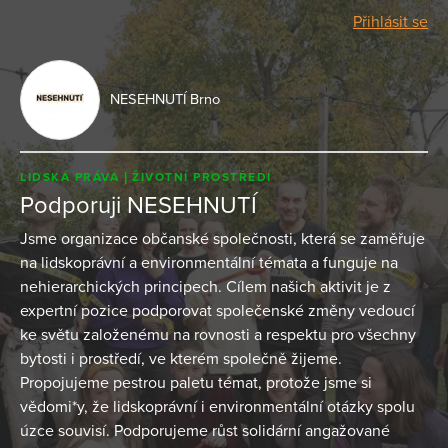
Přihlásit se
NESEHNUTÍ Brno
LIDSKÁ PRÁVA
ŽIVOTNÍ PROSTŘEDÍ
Podporuji NESEHNUTÍ
Jsme organizace občanské společnosti, která se zaměřuje
na lidskoprávní a environmentální témata a funguje na
nehierarchických principech. Cílem našich aktivit je z
expertní pozice podporovat společenské změny vedoucí
ke světu založenému na rovnosti a respektu pro všechny
bytosti i prostředí, ve kterém společně žijeme.
Propojujeme pestrou paletu témat, protože jsme si
vědomi*y, že lidskoprávní i environmentální otázky spolu
úzce souvisí. Podporujeme růst solidární angažované