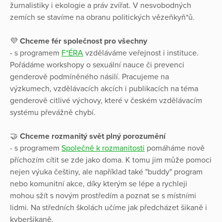
žurnalistiky i ekologie a práv zvířat. V nesvobodných
zemích se stavíme na obranu politických vězeňkyň*ů.
💜
Chceme fér společnost pro všechny
- s programem
F*ÉRA
vzděláváme veřejnost i instituce.
Pořádáme workshopy o sexuální nauce či prevenci
genderově podmíněného násilí. Pracujeme na
výzkumech, vzdělávacích akcích i publikacích na téma
genderově citlivé výchovy, které v českém vzdělávacím
systému převážně chybí.
🤝
Chceme rozmanitý svět plný porozumění
- s programem
Společně k rozmanitosti
pomáháme nově
příchozím cítit se zde jako doma. K tomu jim může pomoci
nejen výuka češtiny, ale například také "buddy" program
nebo komunitní akce, díky kterým se lépe a rychleji
mohou sžít s novým prostředím a poznat se s místními
lidmi. Na středních školách učíme jak předcházet šikaně i
kyberšikaně.