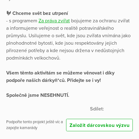
🐓
Chceme svět bez utrpení
- s programem
Za práva zvířat
bojujeme za ochranu zvířat
a informujeme veřejnost o realitě potravinářského
průmyslu. Usilujeme o svět, kde jsou zvířata vnímána jako
plnohodnotné bytosti, kde jsou respektovány jejich
přirozené potřeby a kde nejsou držena v nedůstojných
podmínkách velkochovů.
Všem těmto aktivitám se můžeme věnovat i díky
podpoře našich dárkyň*ců. Přidejte se i vy!
Společně jsme NESEHNUTÍ.
Sdílet:
Podpořte tento projekt ještě víc a
Založit dárcovskou výzvu
zapojte kamarády