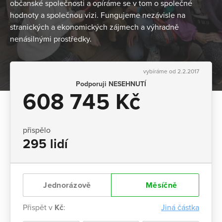
občanské společnosti a opíráme se v tom o společné
hodnoty a společnou vizi. Fungujeme nezávisle na
stranických a ekonomických zájmech a výhradně
nenásilnými prostředky.
vybíráme od 2.2.2017
Podporuji NESEHNUTÍ
608 745 Kč
přispělo
295 lidí
Jednorázově
Měsíčně
Přispět v
Kč
:
Jiná částka