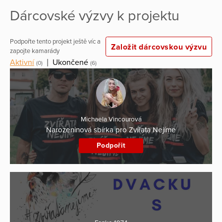
Dárcovské výzvy k projektu
Podpořte tento projekt ještě víc a
Založit dárcovskou výzvu
zapojte kamarády
Aktivní
|
Ukončené
(0)
(6)
Michaela Vincourová
Narozeninová sbírka pro Zvířata Nejíme
Podpořit