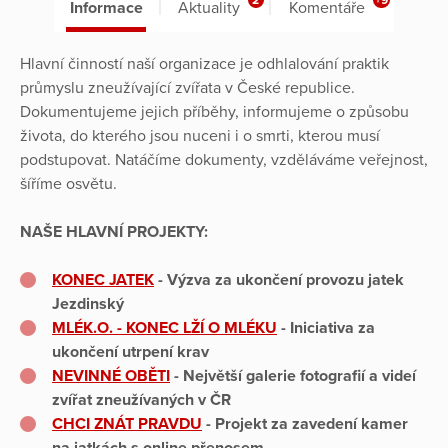
Informace
Aktuality
Komentáře
Hlavní činností naší organizace je odhlalování praktik
průmyslu zneužívající zvířata v České republice.
Dokumentujeme jejich příběhy, informujeme o způsobu
života, do kterého jsou nuceni i o smrti, kterou musí
podstupovat. Natáčíme dokumenty, vzděláváme veřejnost,
šíříme osvětu.
NAŠE HLAVNÍ PROJEKTY:
KONEC JATEK
- Výzva za ukončení provozu jatek
Jezdinský
MLÉK.O. - KONEC LŽÍ O MLÉKU
- Iniciativa za
ukončení utrpení krav
NEVIN
NÉ OBĚTI
- Největší galerie fotografií a videí
zvířat zneužívaných v ČR
CHCI ZNÁT PRAVDU
- Projekt za zavedení kamer