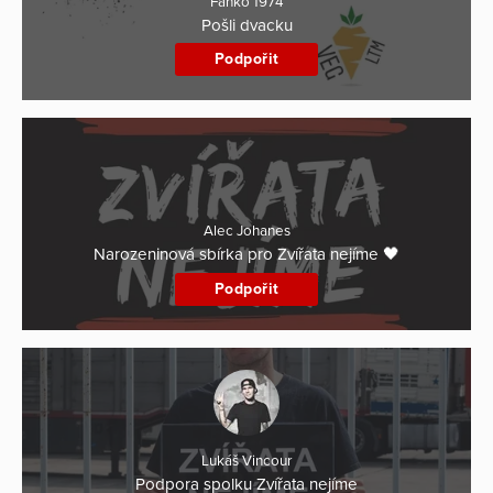
Fanko 1974
Pošli dvacku
Podpořit
Alec Johanes
Narozeninová sbírka pro Zvířata nejíme 🖤
Podpořit
Lukáš Vincour
Podpora spolku Zvířata nejíme