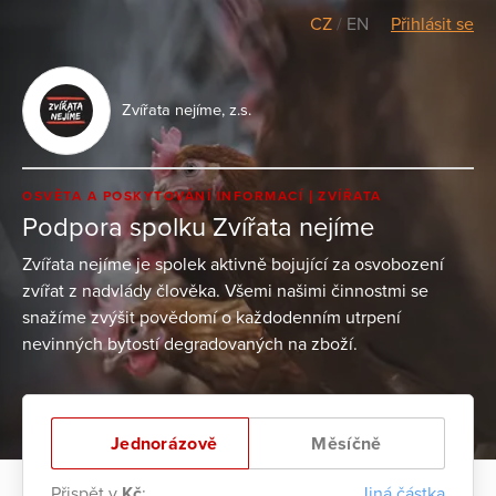
CZ
/
EN
Přihlásit se
Zvířata nejíme, z.s.
OSVĚTA A POSKYTOVÁNÍ INFORMACÍ
ZVÍŘATA
Podpora spolku Zvířata nejíme
Zvířata nejíme je spolek aktivně bojující za osvobození
zvířat z nadvlády člověka. Všemi našimi činnostmi se
snažíme zvýšit povědomí o každodenním utrpení
nevinných bytostí degradovaných na zboží.
Jednorázově
Měsíčně
Přispět v
Kč
:
Jiná částka