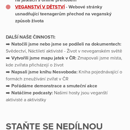
na jatkách s online přenosem
VEGANSTVÍ V DĚTSTVÍ
- Webové stránky
usnadňující teenagerům přechod na veganský
způsob života
DALŠÍ NAŠE ČINNOSTI:
➡️
Natočili jsme nebo jsme se podíleli na dokumentech:
Svědectví, Náctiletí aktivisté - Život v neveganském světě
➡️
Vytvořili jsme mapu jatek v ČR:
Zmapovali jsme místa,
kde zvířata přicházejí o život
➡️
Napsali jsme knihu Nesvoboda:
Kniha pojednávající o
formách zneužívání zvířat v ČR
➡️
Pořádáme demonstrace a smuteční akce
➡️
Natáčíme podcasty:
Našimi hosty jsou veganští
aktivisté a aktivistky
STAŇTE SE NEDÍLNOU