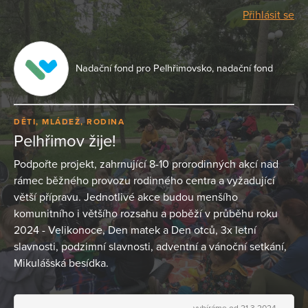
Přihlásit se
Nadační fond pro Pelhřimovsko, nadační fond
DĚTI, MLÁDEŽ, RODINA
Pelhřimov žije!
Podpořte projekt, zahrnující 8-10 prorodinných akcí nad
rámec běžného provozu rodinného centra a vyžadující
větší přípravu. Jednotlivé akce budou menšího
komunitního i většího rozsahu a poběží v průběhu roku
2024 - Velikonoce, Den matek a Den otců, 3x letní
slavnosti, podzimní slavnosti, adventní a vánoční setkání,
Mikulášská besídka.
vybíráme od 21.3.2024