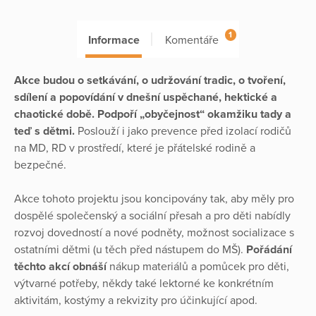
1
Informace
Komentáře
Akce budou o setkávání, o udržování tradic, o tvoření,
sdílení a popovídání v dnešní uspěchané, hektické a
chaotické době. Podpoří „obyčejnost“ okamžiku tady a
teď s dětmi.
Poslouží i jako prevence před izolací rodičů
na MD, RD v prostředí, které je přátelské rodině a
bezpečné.
Akce tohoto projektu jsou koncipovány tak, aby měly pro
dospělé společenský a sociální přesah a pro děti nabídly
rozvoj dovedností a nové podněty, možnost socializace s
ostatními dětmi (u těch před nástupem do MŠ).
Pořádání
těchto akcí obnáší
nákup materiálů a pomůcek pro děti,
výtvarné potřeby, někdy také lektorné ke konkrétním
aktivitám, kostýmy a rekvizity pro účinkující apod.