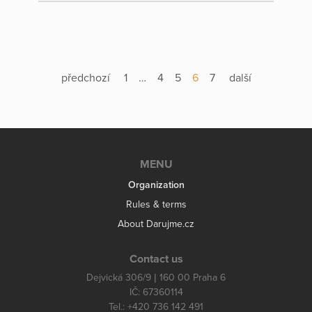
předchozí
1
…
4
5
6
7
další
MENU
Organization
Rules & terms
About Darujme.cz
Contact us
Dejvická 306/9 | 160 00 Praha 6
IČ: 67360114
Tel.: +420 736 142 491