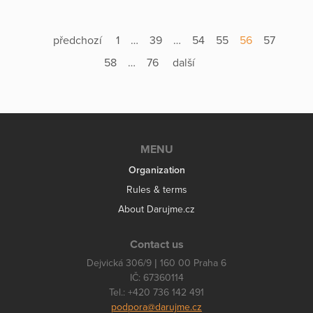
předchozí
1
…
39
…
54
55
56
57
58
…
76
další
MENU
Organization
Rules & terms
About Darujme.cz
Contact us
Dejvická 306/9 | 160 00 Praha 6
IČ: 67360114
Tel.: +420 736 142 491
podpora@darujme.cz