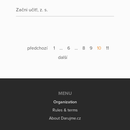
Začni učit!, z. s.
předchozí
1
…
6
…
8
9
10
11
další
MENU
Organization
Rules & terms
About Darujme.cz