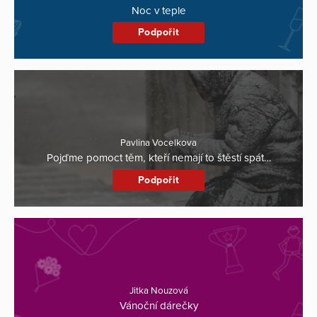
Noc v teple
Podpořit
Pavlina Vocelkova
Pojďme pomoct těm, kteří nemají to štěstí spát…
Podpořit
Jitka Nouzová
Vánoční dárečky