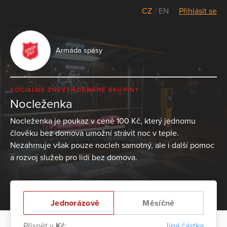
CZ
/
EN
Přihlásit se
Armáda spásy
SOCIÁLNĚ ZNEVÝHODNĚNÉ SKUPINY
Nocleženka
Nocleženka je poukaz v ceně 100 Kč, který jednomu
člověku bez domova umožní strávit noc v teple.
Nezahrnuje však pouze nocleh samotný, ale i další pomoc
a rozvoj služeb pro lidi bez domova.
Jednorázově
Měsíčně
Přispět v
Kč
:
Jiná částka