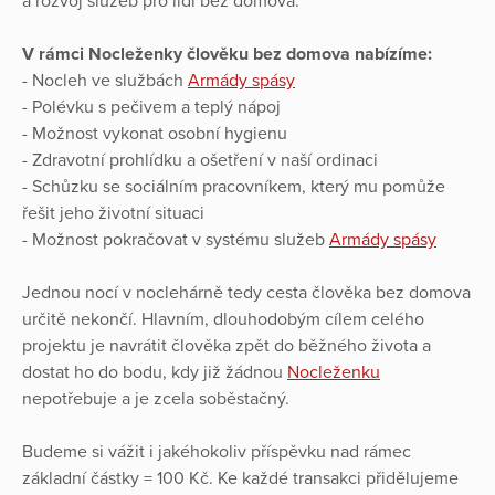
a rozvoj služeb pro lidi bez domova.
V rámci Nocleženky člověku bez domova nabízíme:
- Nocleh ve službách
Armády spásy
- Polévku s pečivem a teplý nápoj
- Možnost vykonat osobní hygienu
- Zdravotní prohlídku a ošetření v naší ordinaci
- Schůzku se sociálním pracovníkem, který mu pomůže
řešit jeho životní situaci
- Možnost pokračovat v systému služeb
Armády spásy
Jednou nocí v noclehárně tedy cesta člověka bez domova
určitě nekončí. Hlavním, dlouhodobým cílem celého
projektu je navrátit člověka zpět do běžného života a
dostat ho do bodu, kdy již žádnou
Nocleženku
nepotřebuje a je zcela soběstačný.
Budeme si vážit i jakéhokoliv příspěvku nad rámec
základní částky = 100 Kč. Ke každé transakci přidělujeme