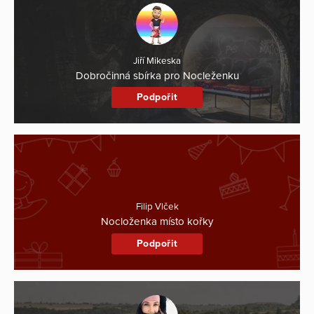
Jiří Mikeska
Dobročinná sbírka pro Nocleženku
Podpořit
Filip Vlček
Nocloženka místo kořky
Podpořit