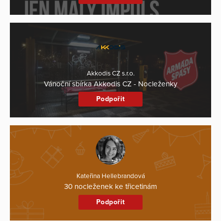
Akkodis CZ s.r.o.
Vánoční sbírka Akkodis CZ - Nocleženky
Podpořit
Kateřina Hellebrandová
30 nocleženek ke třicetinám
Podpořit