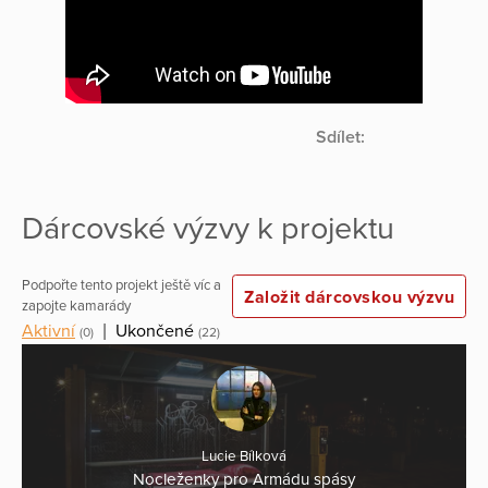
Sdílet:
Dárcovské výzvy k projektu
Podpořte tento projekt ještě víc a
Založit dárcovskou výzvu
zapojte kamarády
Aktivní
|
Ukončené
(0)
(22)
Lucie Bílková
Nocleženky pro Armádu spásy