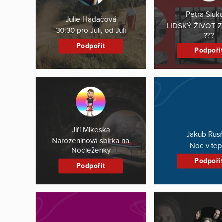
Petra Sluk
Julie Hadačová
LIDSKÝ ŽIVOT Z
30:30 pro Juli, od Juli
???
Podpořit
Podpoři
Jiří Mikeska
Jakub Rus
Narozeninová sbírka na
Noc v tep
Nocleženky
Podpoři
Podpořit