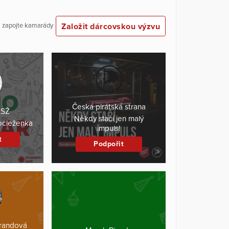
Založit dárcovskou výzvu
 a zapojte kamarády
Česká pirátská strana
KSŽ
Někdy stačí jen malý
ocleženka
impuls!
t
Podpořit
brandová