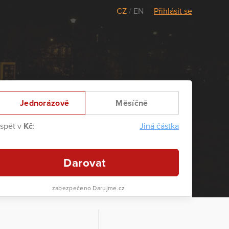
CZ
/
EN
Přihlásit se
Jednorázově
Měsíčně
ispět v
Kč
:
Jiná částka
Darovat
zabezpečeno Darujme.cz