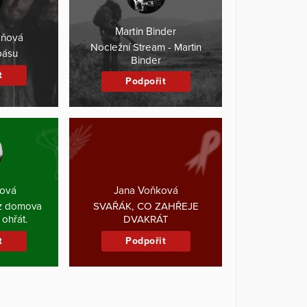
Martin Binder
áňová
Nocležní Stream - Martin
pásu
Binder
t
Podpořit
ková
Jana Voňková
ez domova
SVAŘÁK, CO ZAHŘEJE
 ohřát.
DVAKRÁT
t
Podpořit