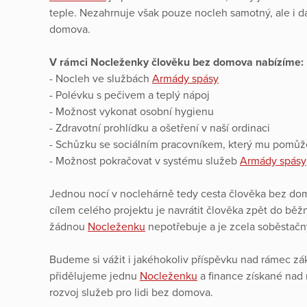
teple. Nezahrnuje však pouze nocleh samotný, ale i da
domova.
V rámci Nocleženky člověku bez domova nabízíme:
- Nocleh ve službách
Armády spásy
- Polévku s pečivem a teplý nápoj
- Možnost vykonat osobní hygienu
- Zdravotní prohlídku a ošetření v naší ordinaci
- Schůzku se sociálním pracovníkem, který mu pomůže ř
- Možnost pokračovat v systému služeb
Armády spásy
Jednou nocí v noclehárně tedy cesta člověka bez do
cílem celého projektu je navrátit člověka zpět do běž
žádnou
Nocleženku
nepotřebuje a je zcela soběstačn
Budeme si vážit i jakéhokoliv příspěvku nad rámec zák
přidělujeme jednu
Nocleženku
a finance získané nad 
rozvoj služeb pro lidi bez domova.