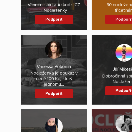
Vánoční sbírka Akkodis CZ
30 nocležen
- Nocleženky
třicetiná
Podpořit
Podpoři
Vanessa Pokorná
Jiří Mikes
Nocleženka je poukaz v
Dobročinná sbí
ceně 100 Kč, který
Nocležen
jednomu…
Podpoři
Podpořit