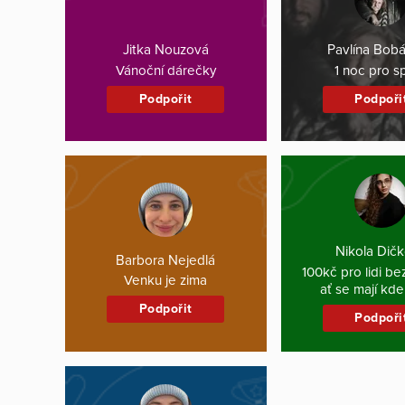
Jitka Nouzová
Pavlína Bob
Vánoční dárečky
1 noc pro s
Podpořit
Podpoři
Nikola Dič
Barbora Nejedlá
100kč pro lidi b
Venku je zima
ať se mají kde
Podpořit
Podpoři