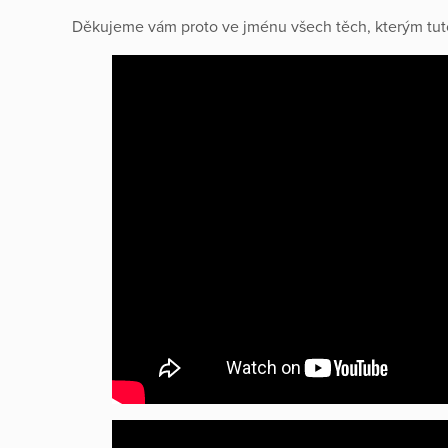
Děkujeme vám proto ve jménu všech těch, kterým tut