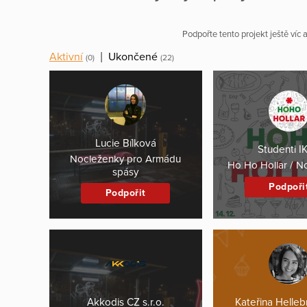
Podpořte tento projekt ještě víc
Aktivní
|
Ukončené
(0)
(22)
Lucie Bílková
Studenti I
Nocleženky pro Armádu
Ho Ho Hollar / N
spásy
Podpoři
Podpořit
Akkodis CZ s.r.o.
Kateřina Helle