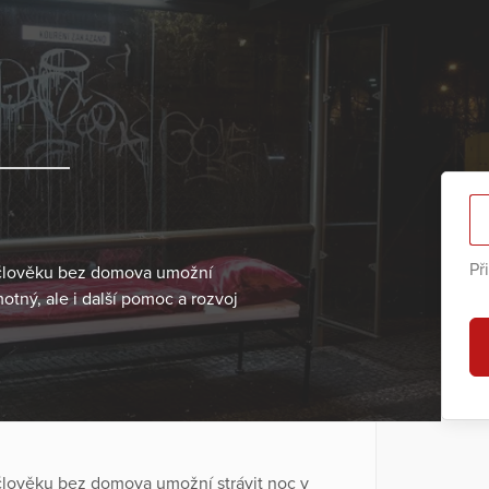
Př
 člověku bez domova umožní
otný, ale i další pomoc a rozvoj
člověku bez domova umožní strávit noc v