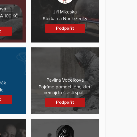
ová
Jiří Mikeska
A 100 KČ
Sbírka na Nocleženky
Podpořit
t
Pavlina Vocelkova
ňák
Pojďme pomoct těm, kteří
le
nemají to štěstí spát…
t
Podpořit