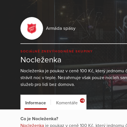
Armáda spásy
SOCIÁLNĚ ZNEVÝHODNĚNÉ SKUPINY
Nocleženka
Nocleženka je poukaz v ceně 100 Kč, který jednomu
strávit noc v teple. Nezahrnuje však pouze nocleh sam
služeb pro lidi bez domova.
+9
Informace
Komentáře
Co je Nocleženka?
Nocleženka
je poukaz v ceně 100 Kč, který jednomu 