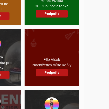
Marek Pivoda
ek ke
28 Club: nocleženka
m
Podpořit
t
ka
Filip Vlček
rka pro
Nocloženka místo kořky
ku
Podpořit
t