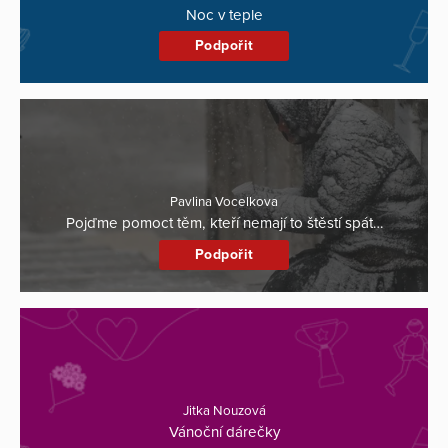
Noc v teple
Podpořit
Pavlina Vocelkova
Pojďme pomoct těm, kteří nemají to štěstí spát…
Podpořit
Jitka Nouzová
Vánoční dárečky