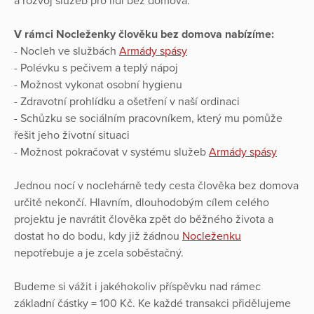
a rozvoj služeb pro lidi bez domova.
V rámci Nocleženky člověku bez domova nabízíme:
- Nocleh ve službách
Armády spásy
- Polévku s pečivem a teplý nápoj
- Možnost vykonat osobní hygienu
- Zdravotní prohlídku a ošetření v naší ordinaci
- Schůzku se sociálním pracovníkem, který mu pomůže
řešit jeho životní situaci
- Možnost pokračovat v systému služeb
Armády spásy
Jednou nocí v noclehárně tedy cesta člověka bez domova
určitě nekončí. Hlavním, dlouhodobým cílem celého
projektu je navrátit člověka zpět do běžného života a
dostat ho do bodu, kdy již žádnou
Nocleženku
nepotřebuje a je zcela soběstačný.
Budeme si vážit i jakéhokoliv příspěvku nad rámec
základní částky = 100 Kč. Ke každé transakci přidělujeme