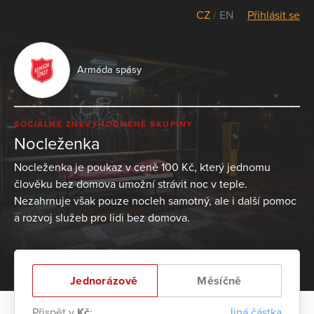
CZ
/
EN
Přihlásit se
Armáda spásy
SOCIÁLNĚ ZNEVÝHODNĚNÉ SKUPINY
Nocleženka
Nocleženka je poukaz v ceně 100 Kč, který jednomu
člověku bez domova umožní strávit noc v teple.
Nezahrnuje však pouze nocleh samotný, ale i další pomoc
a rozvoj služeb pro lidi bez domova.
Jednorázově
Měsíčně
Přispět v
Kč
:
Jiná částka