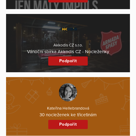
Akkodis CZ s.r.o.
Vánoční sbírka Akkodis CZ - Nocleženky
Podpořit
Kateřina Hellebrandová
30 nocleženek ke třicetinám
Podpořit