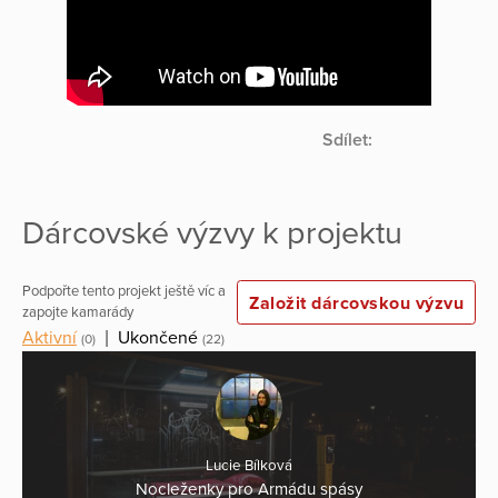
Sdílet:
Dárcovské výzvy k projektu
Podpořte tento projekt ještě víc a
Založit dárcovskou výzvu
zapojte kamarády
Aktivní
|
Ukončené
(0)
(22)
Lucie Bílková
Nocleženky pro Armádu spásy