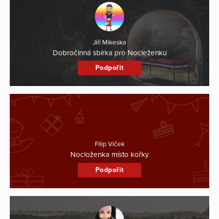
Jiří Mikeska
Dobročinná sbírka pro Nocleženku
Podpořit
Filip Vlček
Nocloženka místo kořky
Podpořit