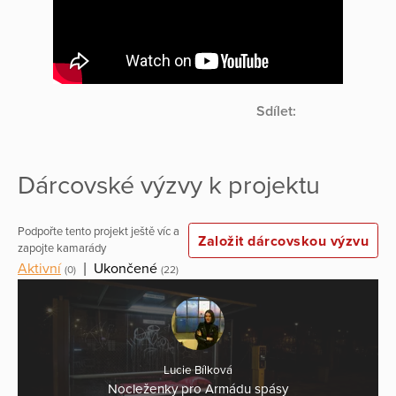
Sdílet:
Dárcovské výzvy k projektu
Podpořte tento projekt ještě víc a
Založit dárcovskou výzvu
zapojte kamarády
Aktivní
|
Ukončené
(0)
(22)
Lucie Bílková
Nocleženky pro Armádu spásy