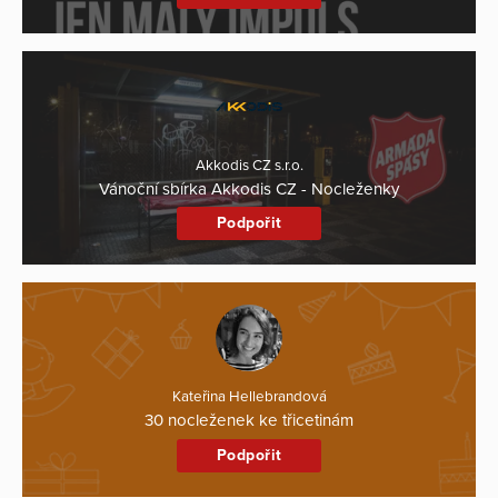
Akkodis CZ s.r.o.
Vánoční sbírka Akkodis CZ - Nocleženky
Podpořit
Kateřina Hellebrandová
30 nocleženek ke třicetinám
Podpořit