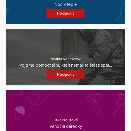
Noc v teple
Podpořit
Pavlina Vocelkova
Pojďme pomoct těm, kteří nemají to štěstí spát…
Podpořit
Jitka Nouzová
Vánoční dárečky