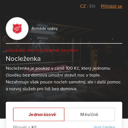
CZ
/
EN
Přihlásit se
Armáda spásy
SOCIÁLNĚ ZNEVÝHODNĚNÉ SKUPINY
Nocleženka
Nocleženka je poukaz v ceně 100 Kč, který jednomu
člověku bez domova umožní strávit noc v teple.
Nezahrnuje však pouze nocleh samotný, ale i další pomoc
a rozvoj služeb pro lidi bez domova.
Jednorázově
Měsíčně
Přispět v
Kč
:
Jiná částka