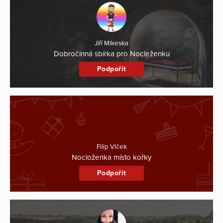
Jiří Mikeska
Dobročinná sbírka pro Nocleženku
Podpořit
Filip Vlček
Nocloženka místo kořky
Podpořit