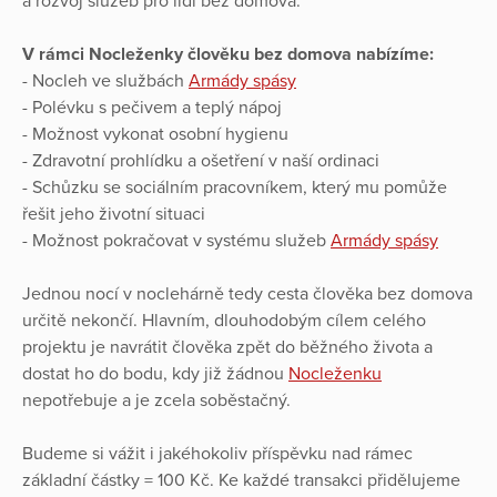
a rozvoj služeb pro lidi bez domova.
V rámci Nocleženky člověku bez domova nabízíme:
- Nocleh ve službách
Armády spásy
- Polévku s pečivem a teplý nápoj
- Možnost vykonat osobní hygienu
- Zdravotní prohlídku a ošetření v naší ordinaci
- Schůzku se sociálním pracovníkem, který mu pomůže
řešit jeho životní situaci
- Možnost pokračovat v systému služeb
Armády spásy
Jednou nocí v noclehárně tedy cesta člověka bez domova
určitě nekončí. Hlavním, dlouhodobým cílem celého
projektu je navrátit člověka zpět do běžného života a
dostat ho do bodu, kdy již žádnou
Nocleženku
nepotřebuje a je zcela soběstačný.
Budeme si vážit i jakéhokoliv příspěvku nad rámec
základní částky = 100 Kč. Ke každé transakci přidělujeme