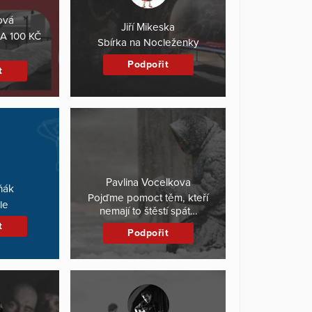
ová
Jiří Mikeska
A 100 KČ
Sbírka na Nocleženky
Podpořit
t
Pavlina Vocelkova
ňák
Pojďme pomoct těm, kteří
le
nemají to štěstí spát…
t
Podpořit