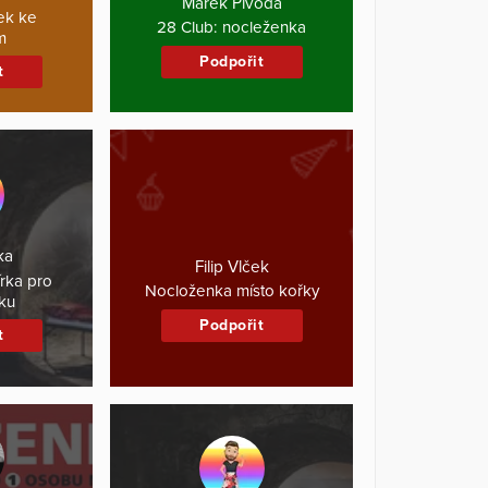
Marek Pivoda
ek ke
28 Club: nocleženka
m
Podpořit
t
ka
Filip Vlček
rka pro
Nocloženka místo kořky
ku
Podpořit
t