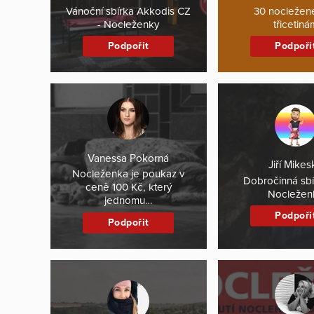
Vánoční sbírka Akkodis CZ
30 nocležen
- Nocleženky
třicetiná
Podpořit
Podpoři
Vanessa Pokorná
Jiří Mikes
Nocleženka je poukaz v
Dobročinná sbí
ceně 100 Kč, který
Nocležen
jednomu…
Podpoři
Podpořit