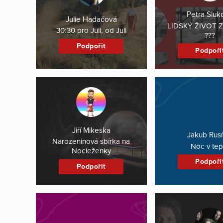
Petra Sluk
Julie Hadačová
LIDSKÝ ŽIVOT Z
30:30 pro Juli, od Juli
???
Podpořit
Podpoři
Jiří Mikeska
Jakub Rus
Narozeninová sbírka na
Noc v tep
Nocleženky
Podpoři
Podpořit