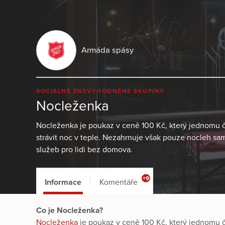
Armáda spásy
SOCIÁLNĚ ZNEVÝHODNĚNÉ SKUPINY
Nocleženka
Nocleženka je poukaz v ceně 100 Kč, který jednomu
strávit noc v teple. Nezahrnuje však pouze nocleh sam
služeb pro lidi bez domova.
+9
Informace
Komentáře
Co je Nocleženka?
Nocleženka
je poukaz v ceně 100 Kč, který jednomu 