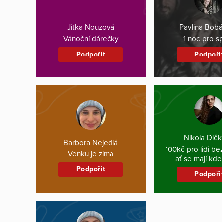
Jitka Nouzová
Pavlína Bob
Vánoční dárečky
1 noc pro s
Podpořit
Podpoři
Nikola Dič
Barbora Nejedlá
100kč pro lidi b
Venku je zima
ať se mají kde
Podpořit
Podpoři