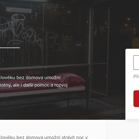
Př
 člověku bez domova umožní
otný, ale i další pomoc a rozvoj
člověku bez domova umožní strávit noc v