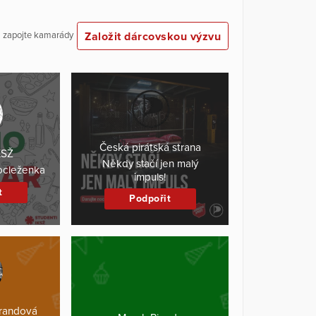
Založit dárcovskou výzvu
 a zapojte kamarády
Česká pirátská strana
KSŽ
Někdy stačí jen malý
ocleženka
impuls!
t
Podpořit
brandová