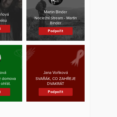
Martin Binder
áňová
Nocležní Stream - Martin
pásu
Binder
t
Podpořit
ková
Jana Voňková
ez domova
SVAŘÁK, CO ZAHŘEJE
 ohřát.
DVAKRÁT
t
Podpořit