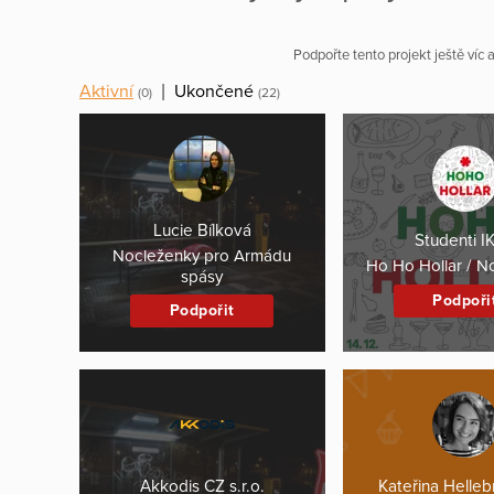
Podpořte tento projekt ještě víc
Aktivní
|
Ukončené
(0)
(22)
Lucie Bílková
Studenti I
Nocleženky pro Armádu
Ho Ho Hollar / N
spásy
Podpoři
Podpořit
Akkodis CZ s.r.o.
Kateřina Helle