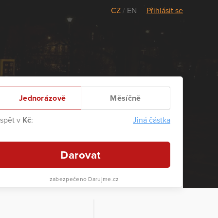
CZ
/
EN
Přihlásit se
Jednorázově
Měsíčně
ispět v
Kč
:
Jiná částka
Darovat
zabezpečeno Darujme.cz