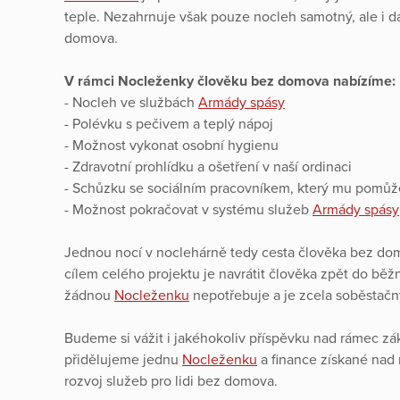
teple. Nezahrnuje však pouze nocleh samotný, ale i da
domova.
V rámci Nocleženky člověku bez domova nabízíme:
- Nocleh ve službách
Armády spásy
- Polévku s pečivem a teplý nápoj
- Možnost vykonat osobní hygienu
- Zdravotní prohlídku a ošetření v naší ordinaci
- Schůzku se sociálním pracovníkem, který mu pomůže ř
- Možnost pokračovat v systému služeb
Armády spásy
Jednou nocí v noclehárně tedy cesta člověka bez do
cílem celého projektu je navrátit člověka zpět do běž
žádnou
Nocleženku
nepotřebuje a je zcela soběstačn
Budeme si vážit i jakéhokoliv příspěvku nad rámec zák
přidělujeme jednu
Nocleženku
a finance získané nad 
rozvoj služeb pro lidi bez domova.