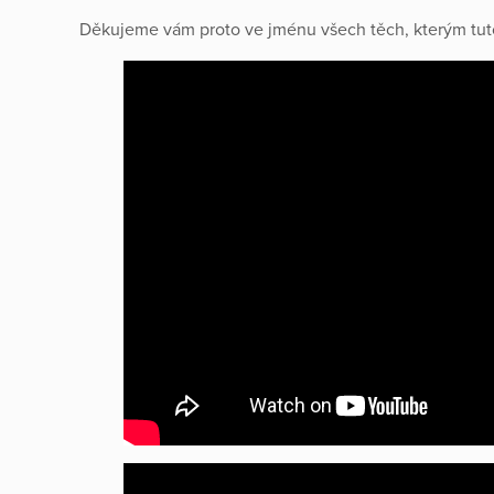
Děkujeme vám proto ve jménu všech těch, kterým tut