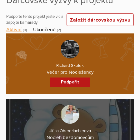
Dárcovské výzvy k projektu
Podpořte tento projekt ještě víc a
Založit dárcovskou výzvu
zapojte kamarády
Aktivní
|
Ukončené
(0)
(2)
Richard Skolek
Večer pro Nocleženky
Podpořit
Jiřina Obererlacherova
Nocleh bezdomovcům