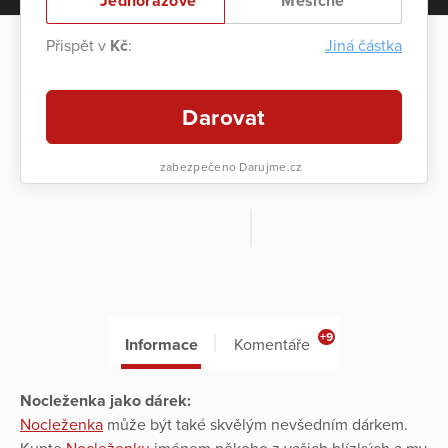
Jednorázově
Měsíčně
Přispět v
Kč
:
Jiná částka
Darovat
zabezpečeno Darujme.cz
+9
Informace
Komentáře
Nocleženka jako dárek:
Nocleženka
může být také skvělým nevšedním dárkem.