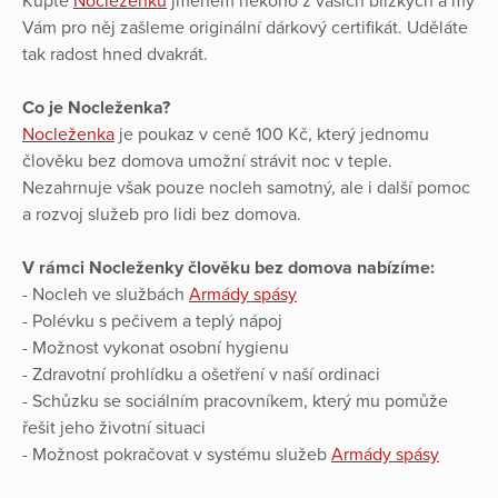
Kupte
Nocleženku
jménem někoho z vašich blízkých a my
Vám pro něj zašleme originální dárkový certifikát. Uděláte
tak radost hned dvakrát.
Co je Nocleženka?
Nocleženka
je poukaz v ceně 100 Kč, který jednomu
člověku bez domova umožní strávit noc v teple.
Nezahrnuje však pouze nocleh samotný, ale i další pomoc
a rozvoj služeb pro lidi bez domova.
V rámci Nocleženky člověku bez domova nabízíme:
- Nocleh ve službách
Armády spásy
- Polévku s pečivem a teplý nápoj
- Možnost vykonat osobní hygienu
- Zdravotní prohlídku a ošetření v naší ordinaci
- Schůzku se sociálním pracovníkem, který mu pomůže
řešit jeho životní situaci
- Možnost pokračovat v systému služeb
Armády spásy