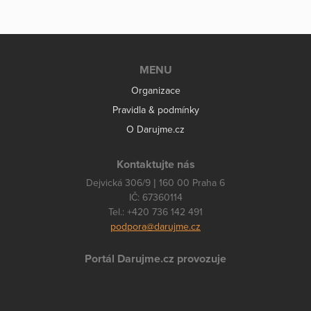
MENU
Organizace
Pravidla & podmínky
O Darujme.cz
Kontaktujte nás
Dejvická 306/9 | 160 00 Praha 6
IČ: 67360114
Tel.: +420 736 142 491
podpora@darujme.cz
Portál Darujme.cz provozuje