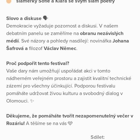
slamerky Sofie a Klára se svým slam poetry
Slovo a diskuse
🗣️
Demokracie vyžaduje pozornost a diskusi. V našem
debatním panelu se zaměříme na
obranu nezávislých
médií
. Své názory a pohledy nasdílejí: novinářka
Johana
Šafrová a
filozof
Václav Němec
.
Proč podpořit tento festival?
Vaše dary nám umožňují uspořádat akci v tomto
nádherném veřejném prostoru a zajistit kvalitní technické
zázemí pro všechny účinkující. Podporou festivalu
pomáháte udržovat živou kulturu a svobodný dialog v
Olomouci. ✨
Děkujeme, že pomáháte tvořit nezapomenutelný večer v
Rozáriu!
A těšíme se na vás 🩵
Sdílet: