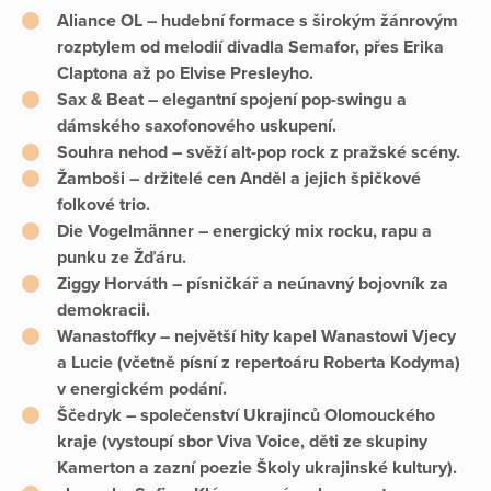
Aliance OL
– hudební formace s širokým žánrovým
rozptylem od melodií divadla Semafor, přes Erika
Claptona až po Elvise Presleyho.
Sax & Beat
– elegantní spojení pop-swingu a
dámského saxofonového uskupení.
Souhra nehod
– svěží alt-pop rock z pražské scény.
Žamboši
– držitelé cen Anděl a jejich špičkové
folkové trio.
Die Vogelmänner
– energický mix rocku, rapu a
punku ze Žďáru.
Ziggy Horváth
– písničkář a neúnavný bojovník za
demokracii.
Wanastoffky – největší hity kapel
Wanastowi Vjecy
a
Lucie
(včetně písní z repertoáru Roberta Kodyma)
v energickém podání.
Ščedryk
– společenství Ukrajinců Olomouckého
kraje (vystoupí sbor Viva Voice, děti ze skupiny
Kamerton a zazní poezie Školy ukrajinské kultury).