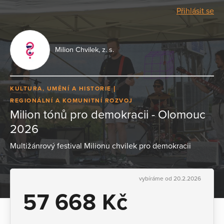
Přihlásit se
Milion Chvilek, z. s.
KULTURA, UMĚNÍ A HISTORIE
REGIONÁLNÍ A KOMUNITNÍ ROZVOJ
Milion tónů pro demokracii - Olomouc
2026
Multižánrový festival Milionu chvilek pro demokracii
vybíráme od 20.2.2026
57 668 Kč