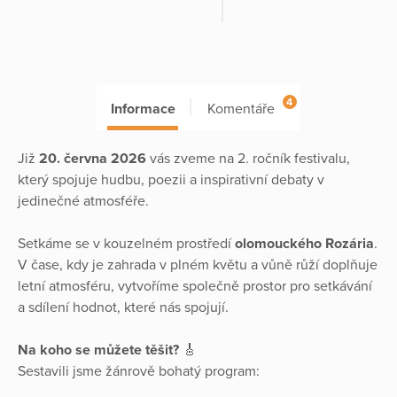
4
Informace
Komentáře
Již
20. června 2026
vás zveme na 2. ročník festivalu,
který spojuje hudbu, poezii a inspirativní debaty v
jedinečné atmosféře.
Setkáme se v kouzelném prostředí
olomouckého Rozária
.
V čase, kdy je zahrada v plném květu a vůně růží doplňuje
letní atmosféru, vytvoříme společně prostor pro setkávání
a sdílení hodnot, které nás spojují.
Na koho se můžete těšit?
🎸
Sestavili jsme žánrově bohatý program: