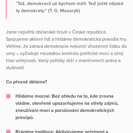
"
Tož, demokracii už bychom měli. Teď ještě nějaké
ty demokraty." (T. G. Masaryk)
Jsme největší občanské hnutí v České republice.
Spojujeme aktivní lidi a hlídáme demokratická pravidla hry.
Věříme, že zdravá demokracie nekončí vhozením lístku do
urny – vyžaduje neustálou kontrolu politické moci a silný
hlas veřejnosti, který politiky drží v mantinelech práva a
slušnosti.
Co přesně děláme?
Hlídáme mocné:
Bez ohledu na to, kdo zrovna
vládne, otevřeně upozorňujeme na střety zájmů,
zneužívání moci a porušování demokratických
principů.
Bráníme instituce:
Aktivizujeme veřejnost a