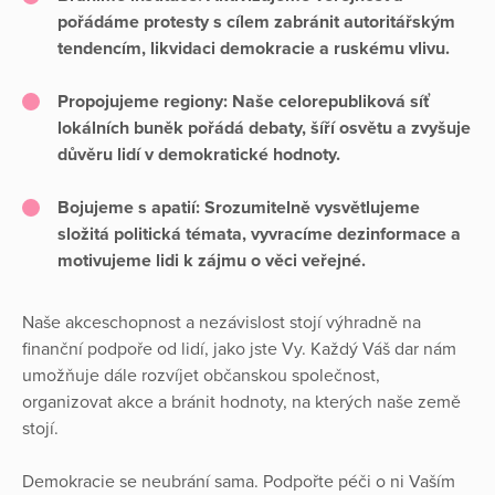
pořádáme protesty s cílem zabránit autoritářským
tendencím, likvidaci demokracie a ruskému vlivu.
Propojujeme regiony:
Naše celorepubliková síť
lokálních buněk pořádá debaty, šíří osvětu a zvyšuje
důvěru lidí v demokratické hodnoty.
Bojujeme s apatií:
Srozumitelně vysvětlujeme
složitá politická témata, vyvracíme dezinformace a
motivujeme lidi k zájmu o věci veřejné.
Naše akceschopnost a nezávislost stojí výhradně na
finanční podpoře od lidí, jako jste Vy. Každý Váš dar nám
umožňuje dále rozvíjet občanskou společnost,
organizovat akce a bránit hodnoty, na kterých naše země
stojí.
Demokracie se neubrání sama. Podpořte péči o ni Vaším