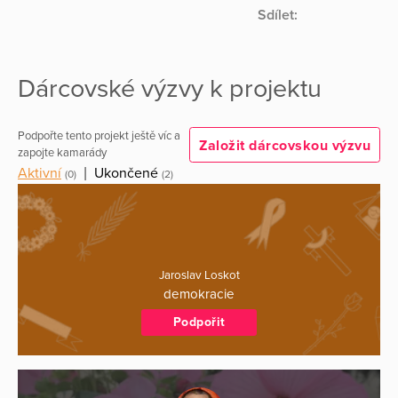
Sdílet:
Dárcovské výzvy k projektu
Podpořte tento projekt ještě víc a
Založit dárcovskou výzvu
zapojte kamarády
Aktivní
|
Ukončené
(0)
(2)
Jaroslav Loskot
demokracie
Podpořit