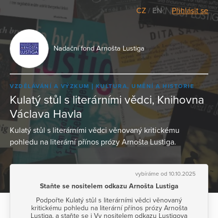
CZ
/
EN
Přihlásit se
Nadační fond Arnošta Lustiga
VZDĚLÁVÁNÍ A VÝZKUM
KULTURA, UMĚNÍ A HISTORIE
Kulatý stůl s literárními vědci, Knihovna
Václava Havla
Kulatý stůl s literárními vědci věnovaný kritickému
pohledu na literární přínos prózy Arnošta Lustiga.
vybíráme od 10.10.2025
Staňte se nositelem odkazu Arnošta Lustiga
Podpořte Kulatý stůl s literárními vědci věnovaný
kritickému pohledu na literární přínos prózy Arnošta
Lustiga, a staňte se i Vy nositelem odkazu Lustigova