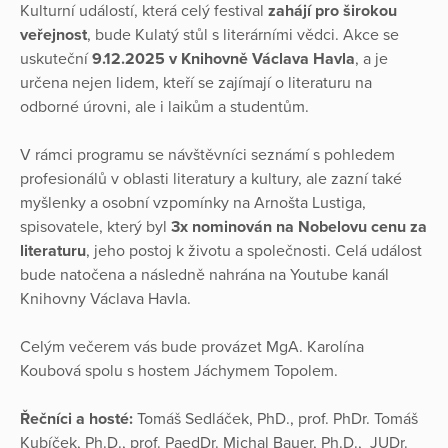
Kulturní událostí, která celý festival
zahájí pro širokou
veřejnost
, bude Kulatý stůl s literárními vědci. Akce se
uskuteční
9.12.2025 v Knihovně Václava Havla
, a je
určena nejen lidem, kteří se zajímají o literaturu na
odborné úrovni, ale i laikům a studentům.
V rámci programu se návštěvníci seznámí s pohledem
profesionálů v oblasti literatury a kultury, ale zazní také
myšlenky a osobní vzpomínky na Arnošta Lustiga,
spisovatele, který byl
3x nominován na Nobelovu cenu za
literaturu
, jeho postoj k životu a společnosti. Celá událost
bude natočena a následně nahrána na Youtube kanál
Knihovny Václava Havla.
Celým večerem vás bude provázet MgA. Karolína
Koubová spolu s hostem Jáchymem Topolem.
Řečníci a hosté:
Tomáš Sedláček, PhD., prof. PhDr. Tomáš
Kubíček, Ph.D., prof. PaedDr. Michal Bauer, Ph.D., JUDr.