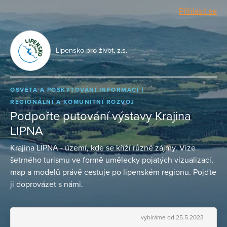
Přihlásit se
Lipensko pro život, z.s.
OSVĚTA A POSKYTOVÁNÍ INFORMACÍ
REGIONÁLNÍ A KOMUNITNÍ ROZVOJ
Podpořte putování výstavy Krajina
LIPNA
Krajina LIPNA - území, kde se kříží různé zájmy. Vize
šetrného turismu ve formě umělecky pojatých vizualizací,
map a modelů právě cestuje po lipenském regionu. Pojďte
ji doprovázet s námi.
vybíráme od 25.5.2023