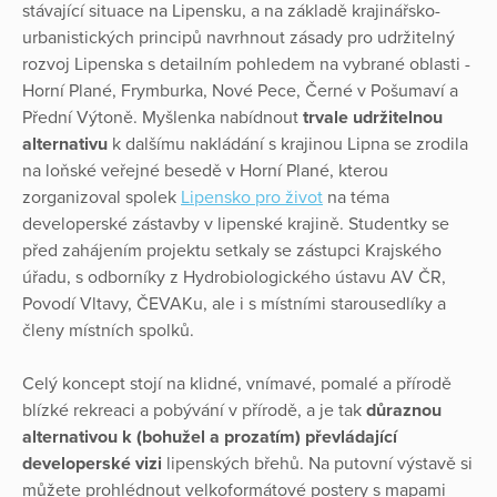
stávající situace na Lipensku, a na základě krajinářsko-
urbanistických principů navrhnout zásady pro udržitelný
rozvoj Lipenska s detailním pohledem na vybrané oblasti -
Horní Plané, Frymburka, Nové Pece, Černé v Pošumaví a
Přední Výtoně. Myšlenka nabídnout
trvale udržitelnou
alternativu
k dalšímu nakládání s krajinou Lipna se zrodila
na loňské veřejné besedě v Horní Plané, kterou
zorganizoval spolek
Lipensko pro život
na téma
developerské zástavby v lipenské krajině. Studentky se
před zahájením projektu setkaly se zástupci Krajského
úřadu, s odborníky z Hydrobiologického ústavu AV ČR,
Povodí Vltavy, ČEVAKu, ale i s místními starousedlíky a
členy místních spolků.
Celý koncept stojí na klidné, vnímavé, pomalé a přírodě
blízké rekreaci a pobývání v přírodě, a je tak
důraznou
alternativou k (bohužel a prozatím) převládající
developerské vizi
lipenských břehů. Na putovní výstavě si
můžete prohlédnout velkoformátové postery s mapami