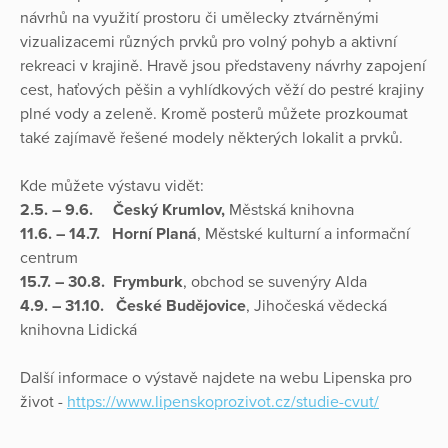
návrhů na využití prostoru či umělecky ztvárněnými
vizualizacemi různých prvků pro volný pohyb a aktivní
rekreaci v krajině. Hravě jsou představeny návrhy zapojení
cest, haťových pěšin a vyhlídkových věží do pestré krajiny
plné vody a zeleně. Kromě posterů můžete prozkoumat
také zajímavě řešené modely některých lokalit a prvků.
Kde můžete výstavu vidět:
2.5. – 9.6.
Český Krumlov,
Městská knihovna
11.6. – 14.7.
Horní Planá
, Městské kulturní a informační
centrum
15.7. – 30.8.
Frymburk
, obchod se suvenýry Alda
4.9. – 31.10.
České Budějovice
, Jihočeská vědecká
knihovna Lidická
Další informace o výstavě najdete na webu Lipenska pro
život -
https://www.lipenskoprozivot.cz/studie-cvut/