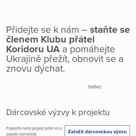
Přidejte se k nám –
staňte se
členem Klubu přátel
Koridoru UA
a pomáhejte
Ukrajině přežít, obnovit se a
znovu dýchat.
Sdílet:
Dárcovské výzvy k projektu
Podpořte tento projekt ještě víc a
Založit dárcovskou výzvu
zapojte kamarády