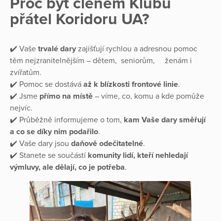
Proč být členem Klubu
přátel Koridoru UA?
✔️ Vaše
trvalé dary
zajišťují rychlou a adresnou pomoc
těm nejzranitelnějším – dětem, seniorům, ženám i
zvířatům.
✔️ Pomoc se dostává
až k blízkosti frontové linie
.
✔️ Jsme
přímo na místě
– víme, co, komu a kde pomůže
nejvíc.
✔️ Průběžně informujeme o tom,
kam Vaše dary směřují
a co se díky nim podařilo
.
✔️ Vaše dary jsou
daňově odečitatelné
.
✔️ Stanete se součástí
komunity lidí, kteří nehledají
výmluvy, ale dělají, co je potřeba
.