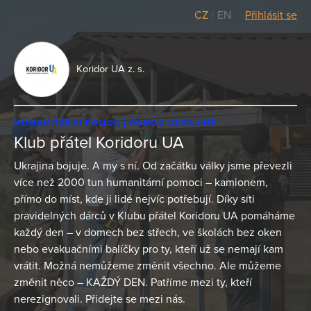
CZ
/
EN
Přihlásit se
Koridor UA z. s.
HUMANITÁRNÍ POMOC
POMOC UKRAJINĚ
Klub přátel Koridoru UA
Ukrajina bojuje. A my s ní. Od začátku války jsme převezli
více než 2000 tun humanitární pomoci – kamionem,
přímo do míst, kde ji lidé nejvíc potřebují. Díky síti
pravidelných dárců v Klubu přátel Koridoru UA pomáháme
každý den – v domech bez střech, ve školách bez oken
nebo evakuačními balíčky pro ty, kteří už se nemají kam
vrátit. Možná nemůžeme změnit všechno. Ale můžeme
změnit něco – KAŽDÝ DEN. Patříme mezi ty, kteří
nerezignovali. Přidejte se mezi nás.