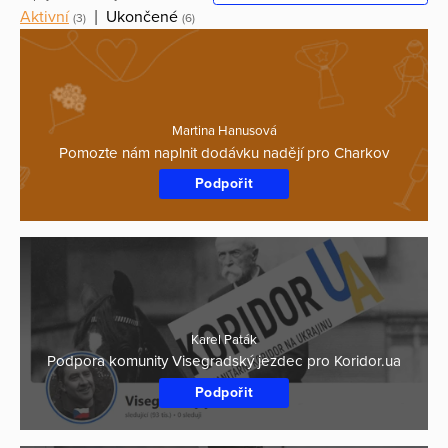
Aktivní
|
Ukončené
(3)
(6)
Martina Hanusová
Pomozte nám naplnit dodávku nadějí pro Charkov
Podpořit
Karel Paták
Podpora komunity Visegradský jezdec pro Koridor.ua
Podpořit