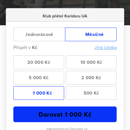
Klub přátel Koridoru UA
Jednorázově
Měsíčně
Přispět v
Kč
:
Jiná částka
20 000 Kč
10 000 Kč
5 000 Kč
2 000 Kč
1 000 Kč
500 Kč
Darovat
1 000
Kč
zabezpečeno Darujme.cz