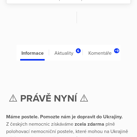
6
+9
Informace
Aktuality
Komentáře
⚠️
PRÁVĚ NYNÍ
⚠️
Máme postele. Pomozte nám je dopravit do Ukrajiny.
Z českých nemocnic získáváme
zcela zdarma
plně
polohovací nemocniční postele, které mohou na Ukrajině