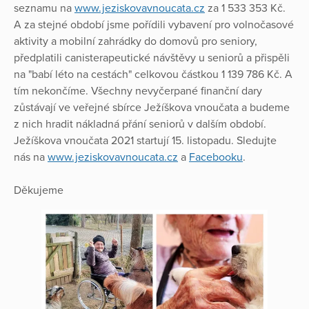
seznamu na
www.jeziskovavnoucata.cz
za 1 533 353 Kč.
A za stejné období jsme pořídili vybavení pro volnočasové
aktivity a mobilní zahrádky do domovů pro seniory,
předplatili canisterapeutické návštěvy u seniorů a přispěli
na "babí léto na cestách" celkovou částkou 1 139 786 Kč. A
tím nekončíme. Všechny nevyčerpané finanční dary
zůstávají ve veřejné sbírce Ježíškova vnoučata a budeme
z nich hradit nákladná přání seniorů v dalším období.
Ježíškova vnoučata 2021 startují 15. listopadu. Sledujte
nás na
www.jeziskovavnoucata.cz
a
Facebooku
.
Děkujeme