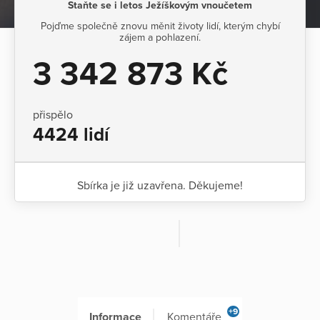
Staňte se i letos Ježíškovým vnoučetem
Pojďme společně znovu měnit životy lidí, kterým chybí
zájem a pohlazení.
3 342 873 Kč
přispělo
4424 lidí
Sbírka je již uzavřena. Děkujeme!
+9
Informace
Komentáře