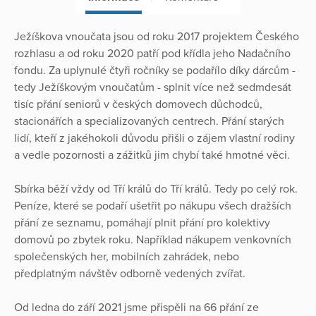
Ježíškova vnoučata jsou od roku 2017 projektem Českého
rozhlasu a od roku 2020 patří pod křídla jeho Nadačního
fondu. Za uplynulé čtyři ročníky se podařílo díky dárcům -
tedy Ježíškovým vnoučatům - splnit více než sedmdesát
tisíc přání seniorů v českých domovech důchodců,
stacionářích a specializovaných centrech. Přání starých
lidí, kteří z jakéhokoli důvodu přišli o zájem vlastní rodiny
a vedle pozornosti a zážitků jim chybí také hmotné věci.
Sbírka běží vždy od Tří králů do Tří králů. Tedy po celý rok.
Peníze, které se podaří ušetřit po nákupu všech dražších
přání ze seznamu, pomáhají plnit přání pro kolektivy
domovů po zbytek roku. Například nákupem venkovních
společenských her, mobilních zahrádek, nebo
předplatným návštěv odborně vedených zvířat.
Od ledna do září 2021 jsme přispěli na 66 přání ze