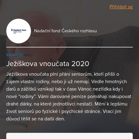
Přihlásit se
Nadační fond Českého rozhlasu
SENIOŘI
Ježíškova vnoučata 2020
Ježíškova vnoučata plní přání seniorům, kteří přišli o
zájem vlastní rodiny, nebo ji už nemají. Vedle hmotných
darů a zážitků vznikají tak v čase Vánoc nezřídka kdy i
nové “rodiny”. Vámi darované peníze pomáhají nakupovat
drahé dárky, na které jednotlivci nestačí. Mění k lepšímu
život seniorů po fyzické i psychické stránce. Vrací jim
důvod těšit se na další den.