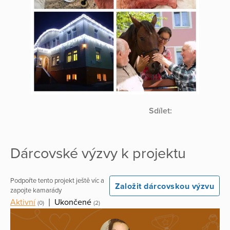
Sdílet:
Dárcovské výzvy k projektu
Podpořte tento projekt ještě víc a
Založit dárcovskou výzvu
zapojte kamarády
Aktivní
|
Ukončené
(0)
(2)