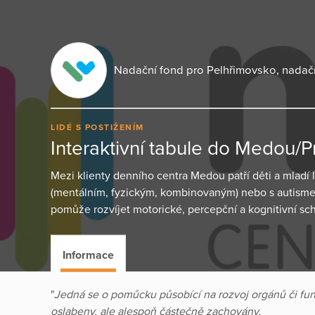
Nadační fond pro Pelhřimovsko, nadač
LIDÉ S POSTIŽENÍM
Interaktivní tabule do Medou/P
Mezi klienty denního centra Medou patří děti a mladí 
(mentálním, fyzickým, kombinovaným) nebo s autismem.
pomůže rozvíjet motorické, percepční a kognitivní sc
Informace
"
Jedná se o pomůcku působící na rozvoj orgánů či funk
oslabeny, ale alespoň částečně zachovány.