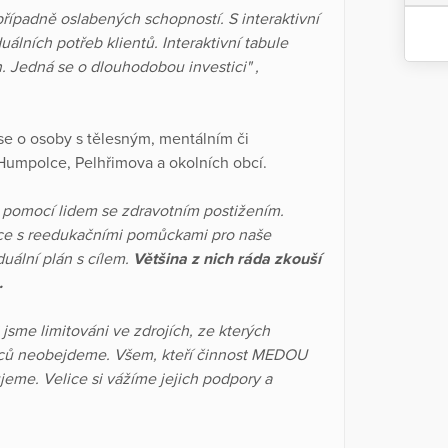
ípadně oslabených schopností. S interaktivní
uálních potřeb klientů. Interaktivní tabule
. Jedná se o dlouhodobou investici" ,
se o osoby s tělesným, mentálním či
Humpolce, Pelhřimova a okolních obcí.
 pomocí lidem se zdravotním postižením.
ce s reedukačními pomůckami pro naše
uální plán s cílem.
Většina z nich ráda zkouší
.
sme limitováni ve zdrojích, ze kterých
vců neobejdeme. Všem, kteří činnost MEDOU
ujeme. Velice si vážíme jejich podpory a