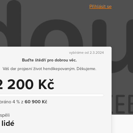
Přihlásit se
vybíráme od 2.3.2024
Buďte štědří pro dobrou věc.
Váš dar projasní život hendikepovaným. Děkujeme.
2 200 Kč
bráno 4 % z
60 900 Kč
ispěli
 lidé