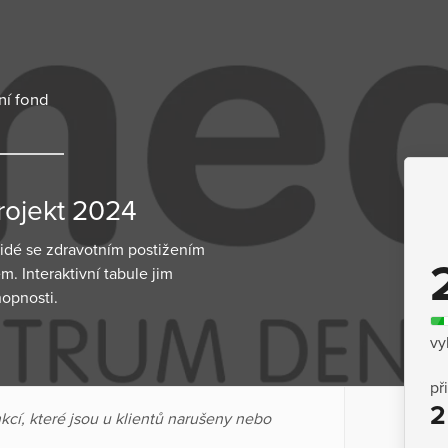
ní fond
rojekt 2024
lidé se zdravotním postižením
 Interaktivní tabule jim
hopnosti.
vy
př
2
cí, které jsou u klientů narušeny nebo