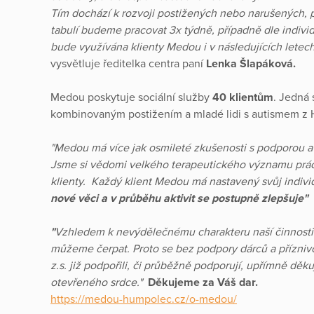
Tím dochází k rozvoji postižených nebo narušených, př
tabulí budeme pracovat 3x týdně, případně dle individ
bude využívána klienty Medou i v následujících letech
vysvětluje ředitelka centra paní
Lenka Šlapáková.
Medou poskytuje sociální služby
40 klientům
. Jedná 
kombinovaným postižením a mladé lidi s autismem z 
"Medou má více jak osmileté zkušenosti s podporou a
Jsme si vědomi velkého terapeutického významu prá
klienty. Každý klient Medou má nastavený svůj individ
nové věci a v průběhu aktivit se postupně zlepšuje" 
"
Vzhledem k nevýdělečnému charakteru naší činnosti j
můžeme čerpat. Proto se bez podpory dárců a přízni
z.s. již podpořili, či průběžně podporují, upřímně děk
otevřeného srdce."
Děkujeme za Váš dar.
https://medou-humpolec.cz/o-medou/