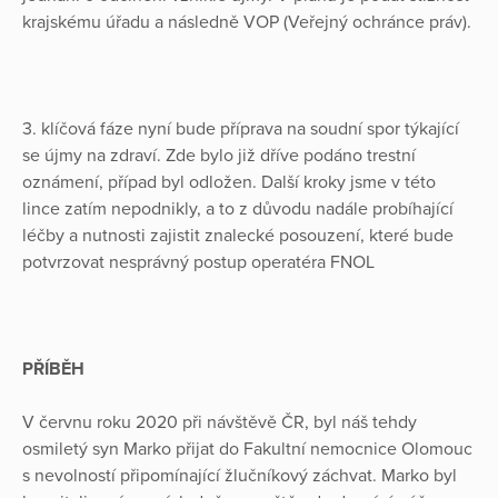
krajskému úřadu a následně VOP (Veřejný ochránce práv).
3. klíčová fáze nyní bude příprava na soudní spor týkající
se újmy na zdraví. Zde bylo již dříve podáno trestní
oznámení, případ byl odložen. Další kroky jsme v této
lince zatím nepodnikly, a to z důvodu nadále probíhající
léčby a nutnosti zajistit znalecké posouzení, které bude
potvrzovat nesprávný postup operatéra FNOL
PŘÍBĚH
V červnu roku 2020 při návštěvě ČR, byl náš tehdy
osmiletý syn Marko přijat do Fakultní nemocnice Olomouc
s nevolností připomínající žlučníkový záchvat. Marko byl