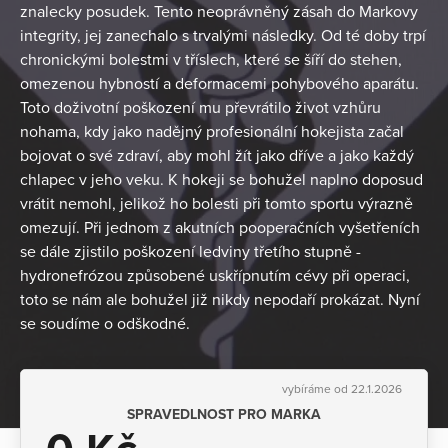
znalecky posudek. Tento neoprávněný zásah do Markovy
integrity, jej zanechalo s trvalými následky. Od té doby trpí
chronickými bolestmi v tříslech, které se šíří do stehen,
omezenou hybností a deformacemi pohybového aparátu.
Toto doživotní poškození mu převrátilo život vzhůru
nohama, kdy jako nadějný profesionální hokejista začal
bojovat o své zdraví, aby mohl žít jako dříve a jako každý
chlapec v jeho veku. K hokeji se bohužel naplno doposud
vrátit nemohl, jelikož ho bolesti při tomto sportu výrazně
omezují. Při jednom z akutních pooperačních vyšetřeních
se dále zjistilo poškození ledviny třetího stupně -
hydronefrózou způsobené uskřípnutím cévy při operaci,
toto se nám ale bohužel již nikdy nepodaří prokázat. Nyní
se soudíme o odškodné.
vybíráme od 22.1.2026
SPRAVEDLNOST PRO MARKA