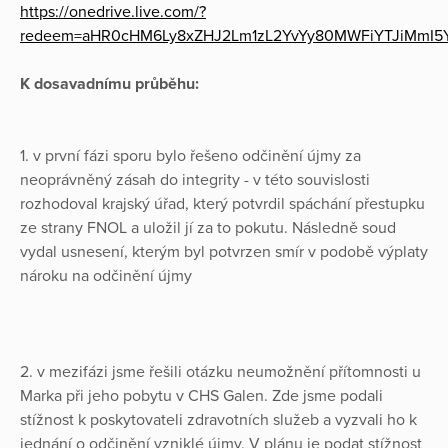
https://onedrive.live.com/?
redeem=aHR0cHM6Ly8xZHJ2Lm1zL2YvYy80MWFiYTJiMmI5Y
K dosavadnímu průběhu:
1. v první fázi sporu bylo řešeno odčinění újmy za
neoprávněný zásah do integrity - v této souvislosti
rozhodoval krajský úřad, který potvrdil spáchání přestupku
ze strany FNOL a uložil jí za to pokutu. Následně soud
vydal usnesení, kterým byl potvrzen smír v podobě výplaty
nároku na odčinění újmy
2. v mezifázi jsme řešili otázku neumožnění přítomnosti u
Marka při jeho pobytu v CHS Galen. Zde jsme podali
stížnost k poskytovateli zdravotních služeb a vyzvali ho k
jednání o odčinění vzniklé újmy. V plánu je podat stížnost