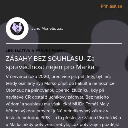
Přihlásit se
Juno Moneta, z.s.
LEGISLATIVA A PRÁVNÍ POMOC
ZÁSAHY BEZ SOUHLASU- Za
spravedlnost nejen pro Marka
V červenci roku 2020, před více jak pěti lety, byl můj
tehdy osmiletý syn Marko přijat do Fakultní nemocnice
Olomouc na plánovanou operaci žlučníku, kdy při
návštěvě ČR dostal žlučníkový záchvat. Bez našeho
vědomí a souhlasu mu však lékař MUDr. Tomáš Malý
během výkonu provedl ještě neindikovaný zákrok v
tříslech metodou PIRS – a to přesto, že žádná tříselná kýla
u Marka nikdy potvrzena nebyla, což potvrzuje i pozdější