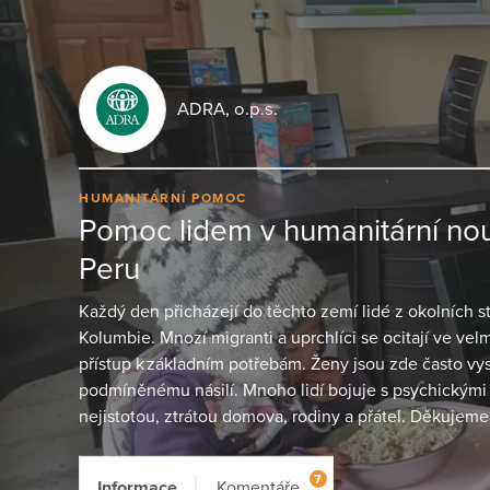
ADRA, o.p.s.
HUMANITÁRNÍ POMOC
Pomoc lidem v humanitární nou
Peru
Každý den přicházejí do těchto zemí lidé z okolních 
Kolumbie. Mnozí migranti a uprchlíci se ocitají ve velm
přístup k základním potřebám. Ženy jsou zde často v
podmíněnému násilí. Mnoho lidí bojuje s psychickými
nejistotou, ztrátou domova, rodiny a přátel. Děkujeme,
7
Informace
Komentáře