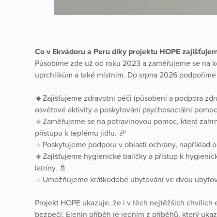
Co v Ekvádoru a Peru díky projektu HOPE zajišťuje
Působíme zde už od roku 2023 a zaměřujeme se na 
uprchlíkům a také místním. Do srpna 2026 podpoříme 
🔸Zajišťujeme zdravotní péči (působení a podpora zdr
osvětové aktivity a poskytování psychosociální pomoc
🔸Zaměřujeme se na potravinovou pomoc, která zahrnuj
přístupu k teplému jídlu. 🥖
🔸Poskytujeme podporu v oblasti ochrany, například obě
🔸Zajišťujeme hygienické balíčky a přístup k hygieni
latríny. 🚿
🔸Umožňujeme krátkodobé ubytování ve dvou ubytov
Projekt HOPE ukazuje, že i v těch nejtěžších chvílích e
bezpečí. Elenin příběh je jedním z příběhů, který uk