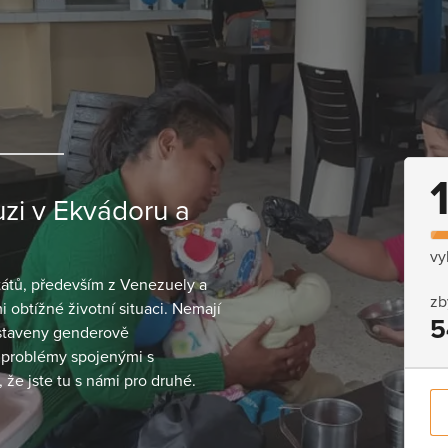
zi v Ekvádoru a
vy
států, především z Venezuely a
zb
i obtížné životní situaci. Nemají
5
ystaveny genderově
 problémy spojenými s
 že jste tu s námi pro druhé.