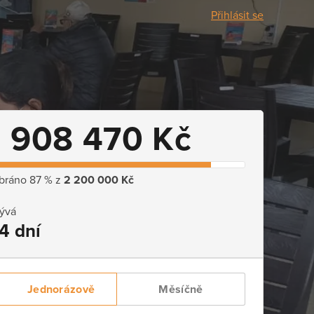
Přihlásit se
1 908 470 Kč
bráno 87 % z
2 200 000 Kč
ývá
4 dní
Jednorázově
Měsíčně