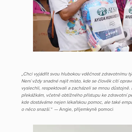
„Chci vyjádřit svou hlubokou vděčnost zdravotnímu tý
Není vždy snadné najít místo, kde se člověk cítí oprav
vyslechli, respektovali a zacházeli se mnou důstojně.
překážkám, včetně obtížného přístupu ke zdravotní péči
kde dostáváme nejen lékařskou pomoc, ale také empatii 
o něco snazší.“
— Angie, příjemkyně pomoci