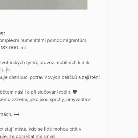
me:
komplexní humanitární pomoc migrantům,
183 000 lidí.
avotnických týmů, provoz mobilních klinik,
i). 🩺
e distribuci potravinových balíčků a zajištění
tem násilí a při slučování rodin. 🛡️
ckému zázemí, jako jsou sprchy, umyvadla a
nách. 🛏️
xistují místa, kde se lidé mohou cítit v
azuje, že pomáhat má smysl.