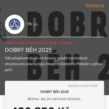
Přihlásit se
TŘI, z.ú.
HOSPICOVÁ A PALIATIVNÍ PÉČE
SENIOŘI
DOBRÝ BĚH 2025
Váš příspěvek bude do koruny použit na mzdové
ohodnocení pracovníků Hospice Dobrého Pastýře v přímé
péči.
vybíráme od 29.4.2025
DOBRÝ BĚH 2025
Běžíme, aby jiní odcházeli důstojně.