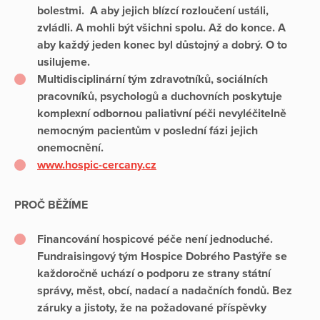
bolestmi. A aby jejich blízcí rozloučení ustáli,
zvládli. A mohli být všichni spolu. Až do konce. A
aby každý jeden konec byl důstojný a dobrý. O to
usilujeme.
Multidisciplinární tým zdravotníků, sociálních
pracovníků, psychologů a duchovních poskytuje
komplexní odbornou paliativní péči nevyléčitelně
nemocným pacientům v poslední fázi jejich
onemocnění.
www.hospic-cercany.cz
PROČ BĚŽÍME
Financování hospicové péče není jednoduché.
Fundraisingový tým Hospice Dobrého Pastýře se
každoročně uchází o podporu ze strany státní
správy, měst, obcí, nadací a nadačních fondů. Bez
záruky a jistoty, že na požadované příspěvky