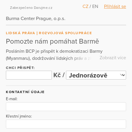
CZ
/
EN
Přihlásit se
Zabezpečeno Darujme.cz
Burma Center Prague, o.p.s.
LIDSKÁ PRÁVA
ROZVOJOVÁ SPOLUPRÁCE
Pomozte nám pomáhat Barmě
Posláním BCP je přispět k demokratizaci Barmy
Zobrazit více
(Myanmaru), dodržování lidských práv a zlepšení situace
lidí v Barmě a v exilu. Barmské centrum Praha o.p.s. je
CHCI PŘISPĚT:
jediná česká nezisková organizace, která se výhradně
Kč /
soustředí na Barmu a už několik let reaguje na vývoj v
Barmě úspěšnými a inovativními projekty v úzké
KONTAKTNÍ ÚDAJE
spolupráci s Barmánci samotnými. Tuto práci můžeme
E-mail:
dělat jen díky štědré pomoci lidí, jako jste Vy.
Křestní jméno: