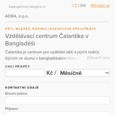
CZ
/
EN
Přihlásit se
Zabezpečeno Darujme.cz
ADRA, o.p.s.
DĚTI, MLÁDEŽ, RODINA
ROZVOJOVÁ SPOLUPRÁCE
Vzdělávací centrum Čalantika v
Bangladéši
Čalantika je centrum pro vzdělání dětí a jejich rodičů
Zobrazit více
žijících ve slumu v bangladéšském hlavním městě Dháka.
Centrum bylo založeno v roce 2013 organizací ADRA a
CHCI PŘISPĚT:
funguje díky podpoře českých dárců. Dochází sem 80 dětí
Kč /
v rozmezí 1. až 5. třídy a jejich rodiče. Podporujeme také
absolventy centra v dalším studiu na jiných školách.
KONTAKTNÍ ÚDAJE
Vzdělání je investicí, která jim pomůže žít lepší život.
Křestní jméno:
Darujte vzdělání, darujte budoucnost.
Příjmení: