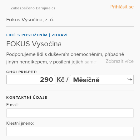
Přihlásit se
Zabezpečeno Darujme.cz
Fokus Vysočina, z. ú.
LIDÉ S POSTIŽENÍM
ZDRAVÍ
FOKUS Vysočina
Podporujeme lidi s duševním onemocněním, případně
Zobrazit více
jiným hendikepem, v posílení jejich samostatnosti a
sebedůvěry tak, aby mohli vést plnohodnotný život podle
CHCI PŘISPĚT:
svých představ. Naše služby poskytujeme ve čtyřech
Kč /
městech a přilehlých oblastech - v Havlíčkově Brodě,
Hlinsku, Chotěboři a Pelhřimově.
KONTAKTNÍ ÚDAJE
E-mail:
Křestní jméno: