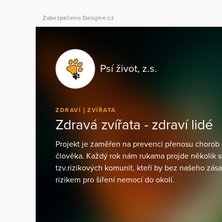
Zabezpečeno Darujme.cz
Psí život, z.s.
ZDRAVÍ
ZVÍŘATA
Zdravá zvířata - zdraví lidé
Projekt je zaměřen na prevenci přenosu chorob 
člověka. Každý rok nám rukama projde několik sto
tzv.rizikových komunit, kteří by bez našeho zás
rizikem pro šíření nemocí do okolí.