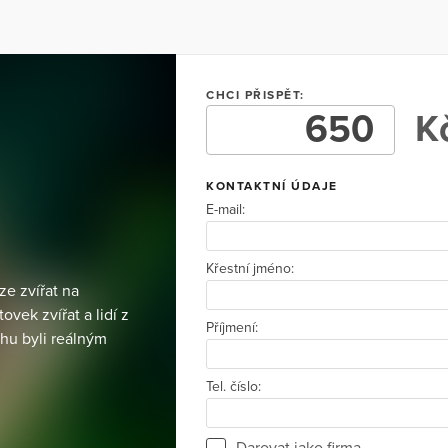
CHCI PŘISPĚT:
Kč
KONTAKTNÍ ÚDAJE
E-mail:
Křestní jméno:
ze zvířat na
vek zvířat a lidí z
Příjmení:
ahu byli reálným
Tel. číslo:
Darovat jako firma