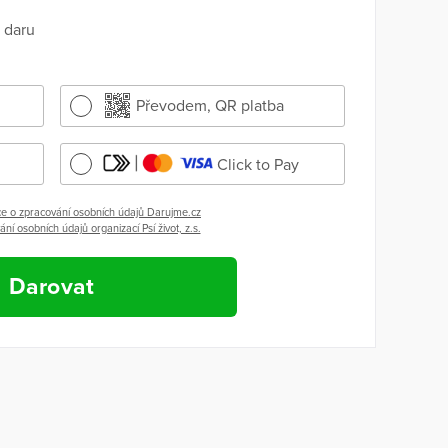
 daru
Převodem, QR platba
Click to Pay
e o zpracování osobních údajů Darujme.cz
ní osobních údajů organizací Psí život, z.s.
Darovat