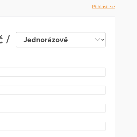
Přihlásit se
 /