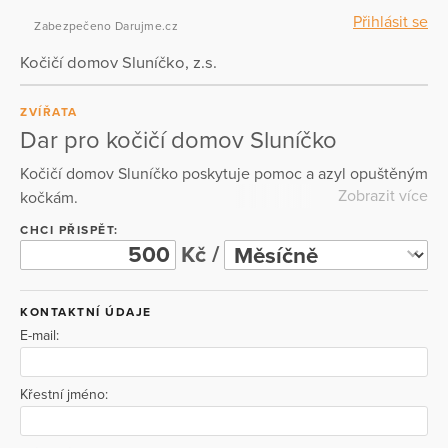
Přihlásit se
Zabezpečeno Darujme.cz
Kočičí domov Sluníčko, z.s.
ZVÍŘATA
Dar pro kočičí domov Sluníčko
Kočičí domov Sluníčko poskytuje pomoc a azyl opuštěným
Zobrazit více
kočkám.
CHCI PŘISPĚT:
Kč /
KONTAKTNÍ ÚDAJE
E-mail:
Křestní jméno: