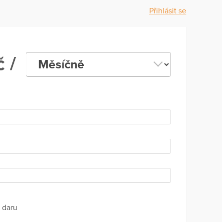
Přihlásit se
 /
 daru