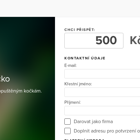
CHCI PŘISPĚT:
Kč
KONTAKTNÍ ÚDAJE
E-mail:
čko
Křestní jméno:
 opuštěným kočkám.
Příjmení:
Darovat jako firma
Doplnit adresu pro potvrzení o